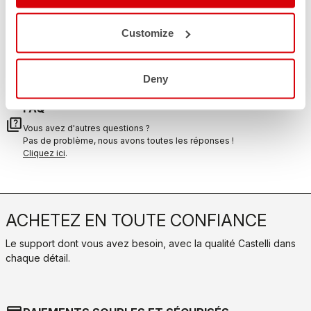
email
Vous avez une question à nous poser?
Contactez notre service clientèle
Customize
Cliquez ici
.
RETOURS ET REMBOURSEMENTS
replay
Retour de commande garanti
Deny
dans les 30 jours suivant la livraison
Découvrez la politique de retour
FAQ
quiz
Vous avez d'autres questions ?
Pas de problème, nous avons toutes les réponses !
Cliquez ici
.
ACHETEZ EN TOUTE CONFIANCE
Le support dont vous avez besoin, avec la qualité Castelli dans
chaque détail.