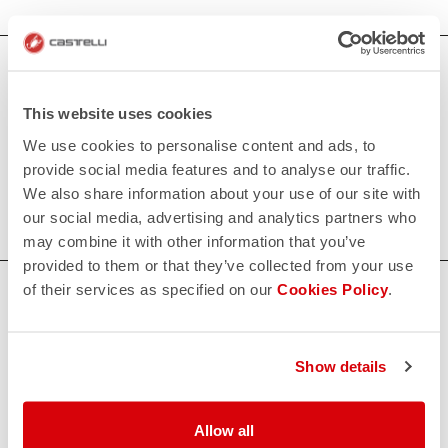
Cuissards de triathlon pour femmes
This website uses cookies
Nos cuissards de triathlon pour femmes offrent un confort
We use cookies to personalise content and ads, to
maximal grâce au rembourrage KISS Tri et un excellent
provide social media features and to analyse our traffic.
soutien musculaire, combinés à une excellente coupe et
We also share information about your use of our site with
une aérodynamique remarquable.
our social media, advertising and analytics partners who
may combine it with other information that you’ve
provided to them or that they’ve collected from your use
of their services as specified on our
Cookies Policy
.
AVEZ-VOUS BESOIN D'AIDE ?
Si vous avez des doutes ou besoin d'aide, ne vous inquiétez
pas,
nous sommes là pour vous!
Show details
Allow all
CONTACTEZ NOUS