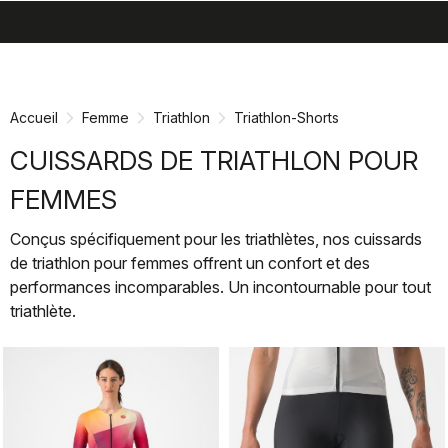
search
menu
shopping_cart
Passer
Passer
au
à
contenu
la
Accueil
Femme
Triathlon
Triathlon-Shorts
directement
navigation
directement
CUISSARDS DE TRIATHLON POUR
FEMMES
Conçus spécifiquement pour les triathlètes, nos cuissards
de triathlon pour femmes offrent un confort et des
performances incomparables. Un incontournable pour tout
triathlète.