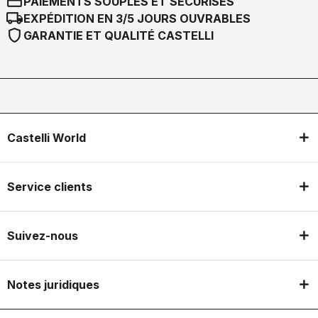
credit_card
PAIEMENTS SOUPLES ET SÉCURISÉS
local_shipping
EXPÉDITION EN 3/5 JOURS OUVRABLES
shield
GARANTIE ET QUALITÉ CASTELLI
Castelli World
Service clients
Suivez-nous
Notes juridiques