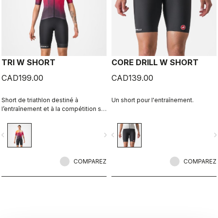
TRI W SHORT
CORE DRILL W SHORT
CAD199.00
CAD139.00
Short de triathlon destiné à
Un short pour l'entraînement.
l’entraînement et à la compétition sur
toutes les distances.
vigate_before
navigate_next
navigate_before
navigate_n
COMPAREZ
COMPAREZ