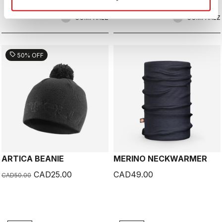
COMPAREZ
COMPAREZ
sell
50% OFF
ARTICA BEANIE
MERINO NECKWARMER
CAD25.00
CAD49.00
CAD50.00