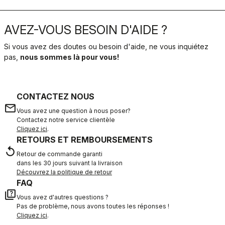
AVEZ-VOUS BESOIN D'AIDE ?
Si vous avez des doutes ou besoin d'aide, ne vous inquiétez
pas,
nous sommes là pour vous!
CONTACTEZ NOUS
email
Vous avez une question à nous poser?
Contactez notre service clientèle
Cliquez ici
.
RETOURS ET REMBOURSEMENTS
replay
Retour de commande garanti
dans les 30 jours suivant la livraison
Découvrez la politique de retour
FAQ
quiz
Vous avez d'autres questions ?
Pas de problème, nous avons toutes les réponses !
Cliquez ici
.