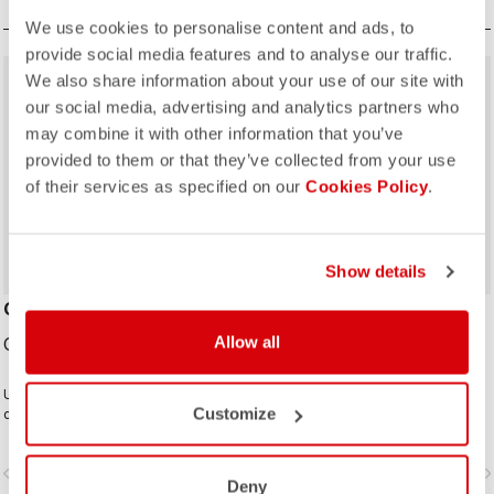
We use cookies to personalise content and ads, to
provide social media features and to analyse our traffic.
sell
We also share information about your use of our site with
50% OFF
our social media, advertising and analytics partners who
may combine it with other information that you’ve
provided to them or that they’ve collected from your use
of their services as specified on our
Cookies Policy
.
Show details
CYCLING CAP
DIFESA THERMAL CAP
Allow all
CAD39.00
CAD30.00
CAD60.00
Une casquette de cyclisme
Customize
classique au design Soudal Quick-
Step audacieux.
vigate_before
navigate_next
navigate_before
navigate_n
Deny