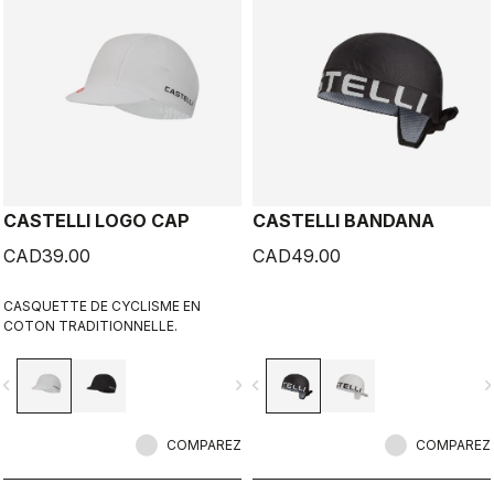
CASTELLI LOGO CAP
CASTELLI BANDANA
CAD39.00
CAD49.00
CASQUETTE DE CYCLISME EN
COTON TRADITIONNELLE.
vigate_before
navigate_next
navigate_before
navigate_n
COMPAREZ
COMPAREZ