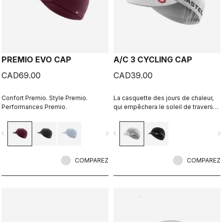
PREMIO EVO CAP
A/C 3 CYCLING CAP
CAD69.00
CAD39.00
Confort Premio. Style Premio.
La casquette des jours de chaleur,
Performances Premio.
qui empêchera le soleil de traverser
les ouvertures de votre casque et
gardera votre tête au frais.
vigate_before
navigate_next
navigate_before
navigate_n
COMPAREZ
COMPAREZ