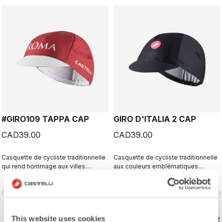
#GIRO109 TAPPA CAP
GIRO D'ITALIA 2 CAP
CAD39.00
CAD39.00
Casquette de cycliste traditionnelle
Casquette de cycliste traditionnelle
qui rend hommage aux villes
aux couleurs emblématiques
emblématiques situées sur le
associées aux maillots des leaders
parcours du Giro d’Italia
du Giro d’Italia.
vigate_before
navigate_next
navigate_before
navigate_n
This website uses cookies
COMPAREZ
COMPAREZ