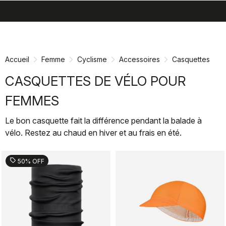
search
menu
shopping_cart
Passer
Passer
au
à
contenu
la
Accueil
Femme
Cyclisme
Accessoires
Casquettes
directement
navigation
directement
CASQUETTES DE VÉLO POUR
FEMMES
Le bon casquette fait la différence pendant la balade à
vélo. Restez au chaud en hiver et au frais en été.
sell
50% OFF