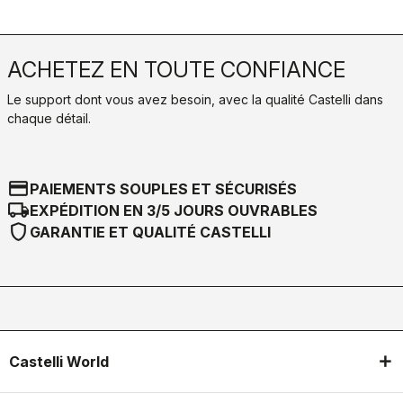
ACHETEZ EN TOUTE CONFIANCE
Le support dont vous avez besoin, avec la qualité Castelli dans
chaque détail.
credit_card
PAIEMENTS SOUPLES ET SÉCURISÉS
local_shipping
EXPÉDITION EN 3/5 JOURS OUVRABLES
shield
GARANTIE ET QUALITÉ CASTELLI
Castelli World