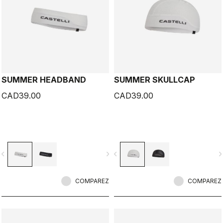
SUMMER HEADBAND
SUMMER SKULLCAP
CAD39.00
CAD39.00
vigate_before
navigate_next
navigate_before
navigate_n
COMPAREZ
COMPAREZ