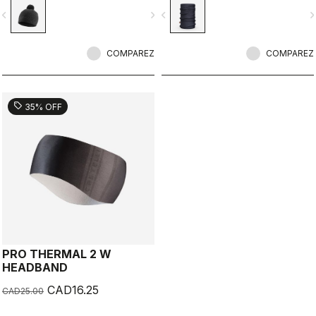
vigate_before
navigate_next
navigate_before
navigate_n
COMPAREZ
COMPAREZ
sell
35% OFF
PRO THERMAL 2 W
HEADBAND
CAD16.25
CAD25.00