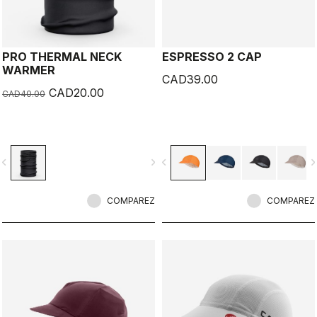
PRO THERMAL NECK
ESPRESSO 2 CAP
WARMER
CAD39.00
CAD20.00
CAD40.00
vigate_before
navigate_next
navigate_before
navigate_n
COMPAREZ
COMPAREZ