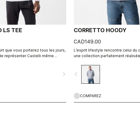
 LS TEE
CORRETTO HOODY
CAD149.00
rt que vous porterez tous les jours,
L’esprit lifestyle rencontre celui du
de représenter Castelli même
une collection parfaitement réalisée
tez le pied à terre.
navigate_next
navigate_before
COMPAREZ