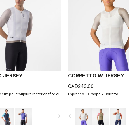
 JERSEY
CORRETTO W JERSEY
CAD249.00
ieux pour toujours rester en tête du
Espresso + Grappa = Corretto
navigate_next
navigate_before