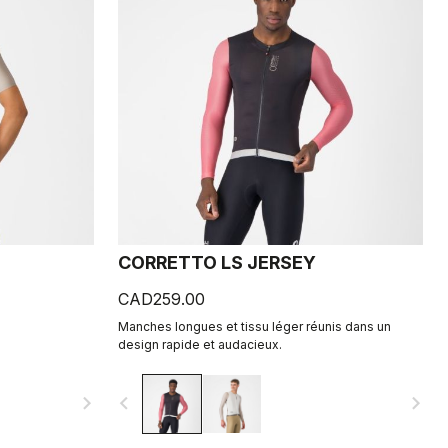
CORRETTO LS JERSEY
CAD259.00
Manches longues et tissu léger réunis dans un
design rapide et audacieux.
navigate_next
navigate_before
navigate_next