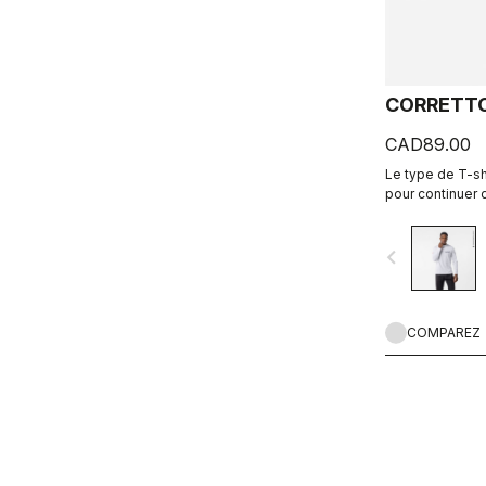
CORRETTO
CAD89.00
Le type de T-shi
pour continuer 
lorsque vous met
navigate_before
COMPAREZ