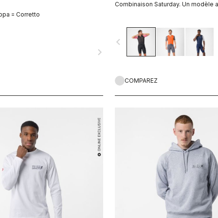
Combinaison Saturday. Un modèle au
ppa = Corretto
navigate_before
navigate_next
COMPAREZ