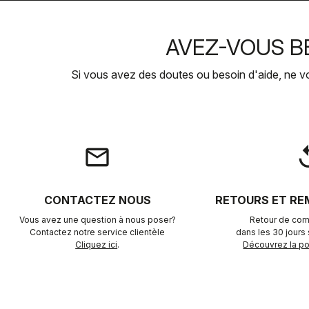
AVEZ-VOUS BE
Si vous avez des doutes ou besoin d'aide, ne v
email
rep
CONTACTEZ NOUS
RETOURS ET R
Vous avez une question à nous poser?
Retour de com
Contactez notre service clientèle
dans les 30 jours s
Cliquez ici
.
Découvrez la pol