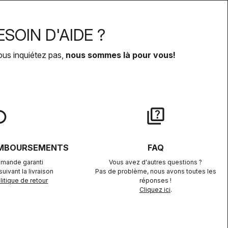
SOIN D'AIDE ?
ous inquiétez pas,
nous sommes là pour vous!
lay
quiz
EMBOURSEMENTS
FAQ
mande garanti
Vous avez d'autres questions ?
uivant la livraison
Pas de problème, nous avons toutes les
itique de retour
réponses !
Cliquez ici
.