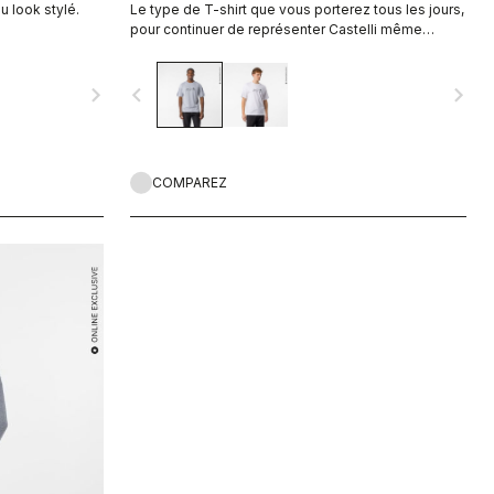
 look stylé.
Le type de T-shirt que vous porterez tous les jours,
pour continuer de représenter Castelli même
lorsque vous mettez le pied à terre.
navigate_next
navigate_before
navigate_next
COMPAREZ