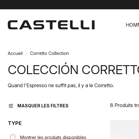
Passer
Passer
au
à
HOM
contenu
la
directement
navigation
directement
Accueil
Corretto Collection
COLECCIÓN CORRETT
Quand l'Espresso ne suffit pas, il y a le Corretto.
8 Produits t
tune
MASQUER LES FILTRES
TYPE
Montrer les produits disponibles