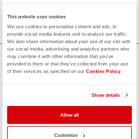
Vêtements de vélo pour enfants
This website uses cookies
Préparez vos enfants pour leur prochaine balade à vélo
avec nos vêtements de vélo pour enfants!
We use cookies to personalise content and ads, to
provide social media features and to analyse our traffic.
We also share information about your use of our site with
our social media, advertising and analytics partners who
AVEZ-VOUS BESOIN D'AIDE ?
may combine it with other information that you’ve
provided to them or that they’ve collected from your use
Si vous avez des doutes ou besoin d'aide, ne vous inquiétez
of their services as specified on our
Cookies Policy
.
pas,
nous sommes là pour vous!
Show details
CONTACTEZ NOUS
email
Vous avez une question à nous poser?
Contactez notre service clientèle
Allow all
Cliquez ici
.
RETOURS ET REMBOURSEMENTS
replay
Retour de commande garanti
Customize
dans les 30 jours suivant la livraison