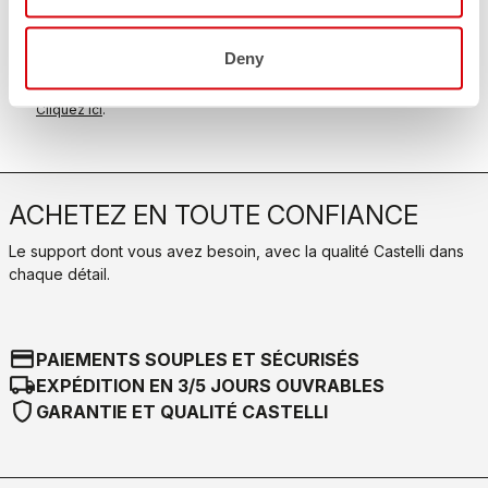
Découvrez la politique de retour
FAQ
Deny
quiz
Vous avez d'autres questions ?
Pas de problème, nous avons toutes les réponses !
Cliquez ici
.
ACHETEZ EN TOUTE CONFIANCE
Le support dont vous avez besoin, avec la qualité Castelli dans
chaque détail.
credit_card
PAIEMENTS SOUPLES ET SÉCURISÉS
local_shipping
EXPÉDITION EN 3/5 JOURS OUVRABLES
shield
GARANTIE ET QUALITÉ CASTELLI