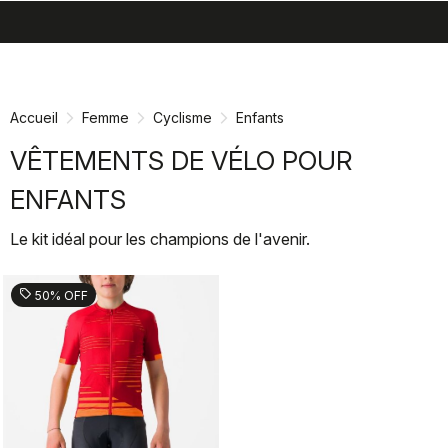
search
menu
shopping_cart
Passer
Passer
au
à
contenu
la
Accueil
Femme
Cyclisme
Enfants
directement
navigation
directement
VÊTEMENTS DE VÉLO POUR
ENFANTS
Le kit idéal pour les champions de l'avenir.
sell
50% OFF