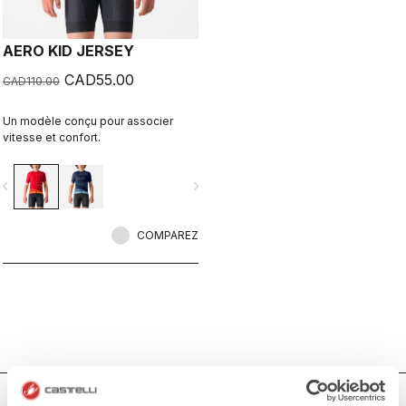
AERO KID JERSEY
CAD55.00
CAD110.00
Un modèle conçu pour associer
vitesse et confort.
vigate_before
navigate_next
COMPAREZ