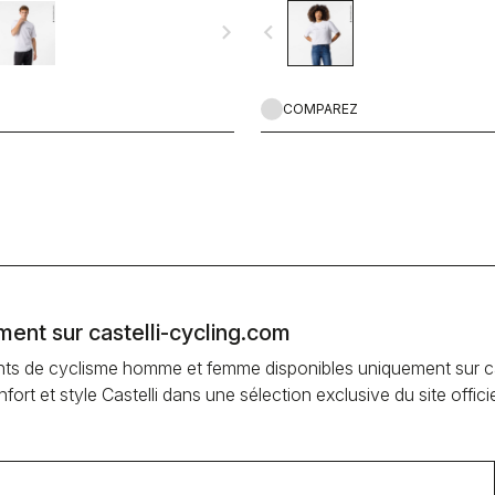
navigate_next
navigate_before
COMPAREZ
ement sur castelli-cycling.com
ents de cyclisme homme et femme disponibles uniquement sur cas
rt et style Castelli dans une sélection exclusive du site officie