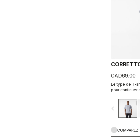
CORRETTO
CAD69.00
Le type de T-shi
pour continuer 
lorsque vous met
navigate_before
COMPAREZ