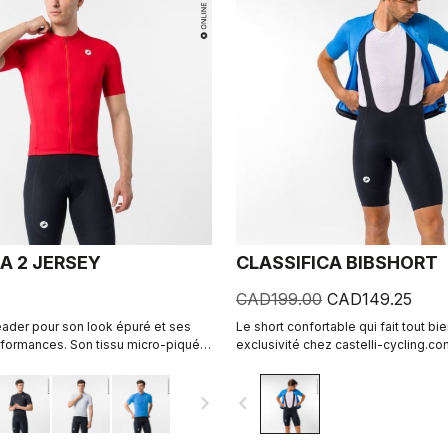
A 2 JERSEY
CLASSIFICA BIBSHORT
CAD199.00
CAD149.25
leader pour son look épuré et ses
Le short confortable qui fait tout bie
formances. Son tissu micro-piqué à
exclusivité chez castelli-cycling.c
e ou cross-dyed apporte confort et
 un maillot que vous aurez plaisir de
navigate_next
navigate_before
ong de la journée.