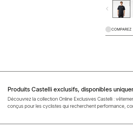
navigate_before
COMPAREZ
Produits Castelli exclusifs, disponibles uniqu
Découvrez la collection Online Exclusives Castelli : vêtem
conçus pour les cyclistes qui recherchent performance, confo