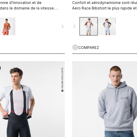
nnie d’innovation et de
Confort et aérodynamisme sont réun
ans le domaine de la vitesse.
Aero Race Bibshort le plus rapide et
 plus rapide l’est désormais encore
confortable à ce jour.
navigate_next
navigate_before
COMPAREZ