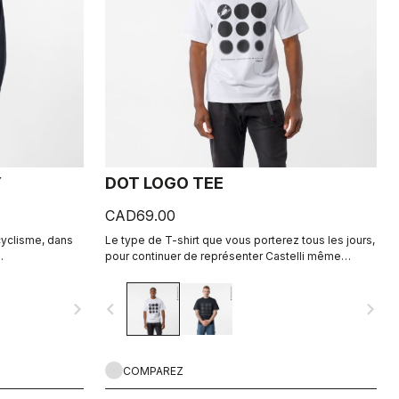
Y
DOT LOGO TEE
CAD69.00
 cyclisme, dans
Le type de T-shirt que vous porterez tous les jours,
.
pour continuer de représenter Castelli même
lorsque vous mettez le pied à terre.
navigate_next
navigate_before
navigate_next
COMPAREZ