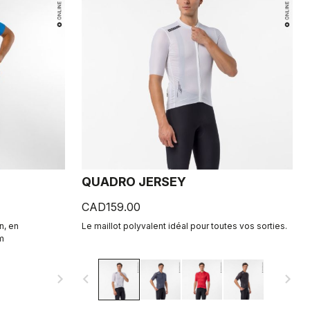
QUADRO JERSEY
CAD159.00
n, en
Le maillot polyvalent idéal pour toutes vos sorties.
om
navigate_next
navigate_before
navigate_next