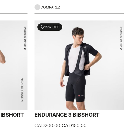
COMPAREZ
25% OFF
sell
ROSSO CORSA
 BIBSHORT
ENDURANCE 3 BIBSHORT
CAD200.00
CAD150.00