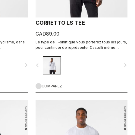
CORRETTO LS TEE
CAD89.00
 cyclisme, dans
Le type de T-shirt que vous porterez tous les jours,
.
pour continuer de représenter Castelli même
lorsque vous mettez le pied à terre.
navigate_next
navigate_before
navigate_next
COMPAREZ