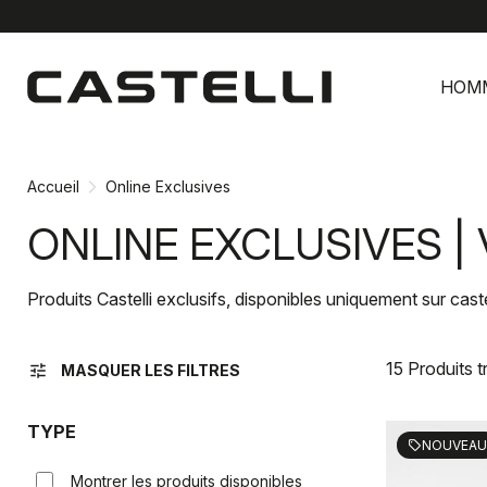
Passer
Passer
au
à
HOM
contenu
la
directement
navigation
directement
Accueil
Online Exclusives
ONLINE EXCLUSIVES |
Produits Castelli exclusifs, disponibles uniquement sur cast
15 Produits 
tune
MASQUER LES FILTRES
TYPE
NOUVEAU
sell
Montrer les produits disponibles