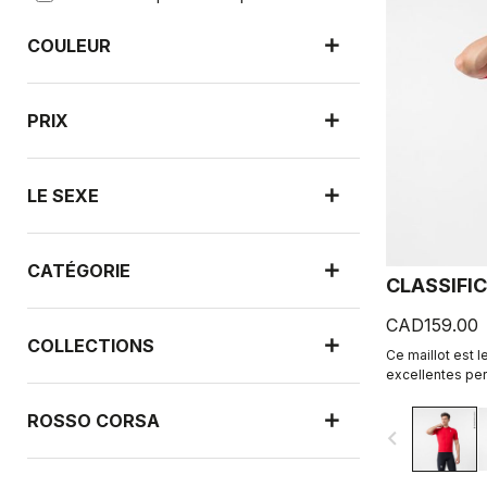
COULEUR
PRIX
LE SEXE
CATÉGORIE
CLASSIFIC
CAD159.00
COLLECTIONS
Ce maillot est 
excellentes per
teinture croisé
sophistication à
ROSSO CORSA
navigate_before
porter tout au l