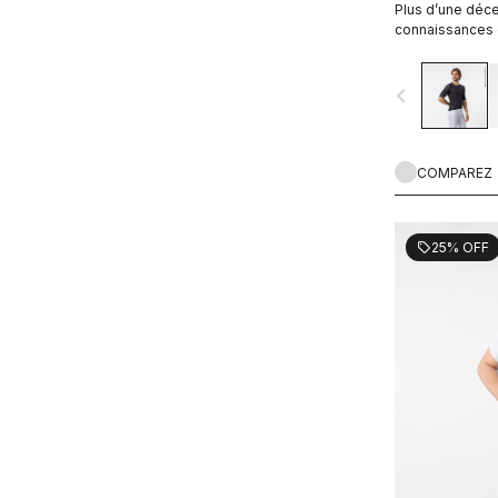
Plus d’une déce
connaissances d
Notre maillot le
plus.
navigate_before
COMPAREZ
25% OFF
sell