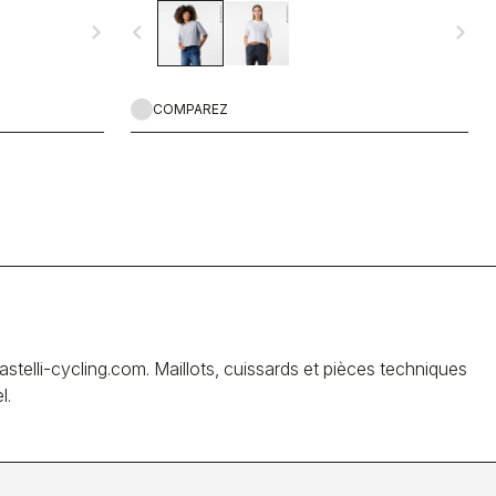
navigate_next
navigate_before
navigate_next
COMPAREZ
telli-cycling.com. Maillots, cuissards et pièces techniques
l.