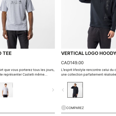
 TEE
VERTICAL LOGO HOOD
CAD149.00
rt que vous porterez tous les jours,
L’esprit lifestyle rencontre celui du
de représenter Castelli même
une collection parfaitement réalisée
tez le pied à terre.
navigate_next
navigate_before
COMPAREZ