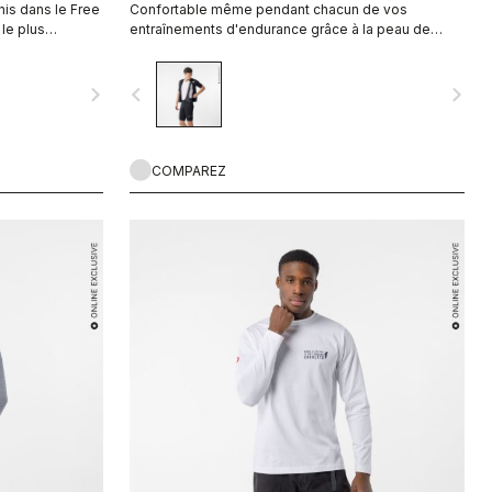
is dans le Free
Confortable même pendant chacun de vos
 le plus
entraînements d'endurance grâce à la peau de
chamois Castelli la plus confortable.
navigate_next
navigate_before
navigate_next
COMPAREZ