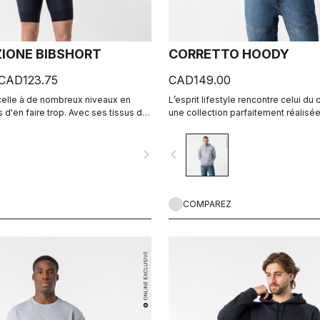
IONE BIBSHORT
CORRETTO HOODY
CAD123.75
CAD149.00
celle à de nombreux niveaux en
L’esprit lifestyle rencontre celui du
s d'en faire trop. Avec ses tissus de
une collection parfaitement réalisée
e parfaite, ses coutures plates, sa
s KISS Air2 et ses bandes de
navigate_next
navigate_before
 des jambes, il partage certaines
 de notre cuissard à bretelles Free
r les pros.
COMPAREZ