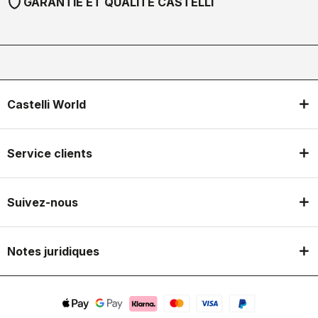
shield
GARANTIE ET QUALITÉ CASTELLI
Castelli World
Service clients
Suivez-nous
Notes juridiques