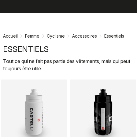
search
menu
shopping_cart
Passer
Passer
au
à
contenu
la
Accueil
Femme
Cyclisme
Accessoires
Essentiels
directement
navigation
directement
ESSENTIELS
Tout ce qui ne fait pas partie des vêtements, mais qui peut
toujours être utile.