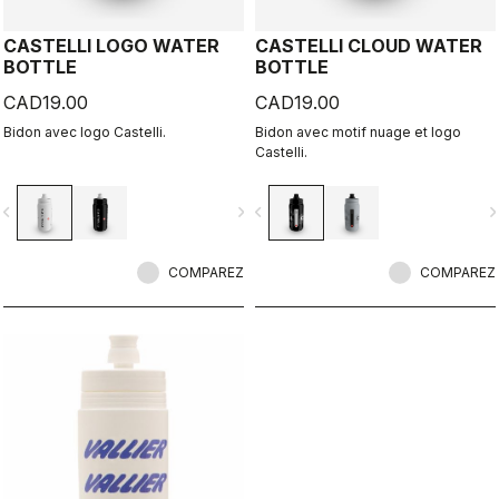
CASTELLI LOGO WATER
CASTELLI CLOUD WATER
BOTTLE
BOTTLE
CAD19.00
CAD19.00
Bidon avec logo Castelli.
Bidon avec motif nuage et logo
Castelli.
vigate_before
navigate_next
navigate_before
navigate_n
COMPAREZ
COMPAREZ