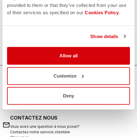
provided to them or that they’ve collected from your use
of their services as specified on our
Cookies Policy
.
Essentiels
Tout ce qui ne fait pas partie de la tenue vestimentaire, mais
qui peut toujours être utile. Des bouteilles d'eau, des
Show details
serviettes, des poignets et des bandeaux pour la
transpiration.
Allow all
AVEZ-VOUS BESOIN D'AIDE ?
Customize
Si vous avez des doutes ou besoin d'aide, ne vous inquiétez
pas,
nous sommes là pour vous!
Deny
CONTACTEZ NOUS
email
Vous avez une question à nous poser?
Contactez notre service clientèle