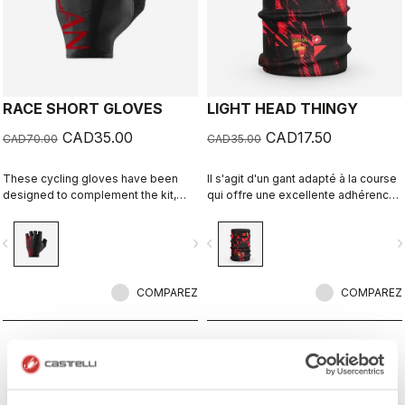
RACE SHORT GLOVES
LIGHT HEAD THINGY
CAD35.00
CAD17.50
CAD70.00
CAD35.00
These cycling gloves have been
Il s'agit d'un gant adapté à la course
designed to complement the kit,
qui offre une excellente adhérence
creating a perfect match for cyclists
et juste la bonne quantité de
who ride with Rossoneri pride.
rembourrage.
vigate_before
navigate_next
navigate_before
navigate_n
COMPAREZ
COMPAREZ