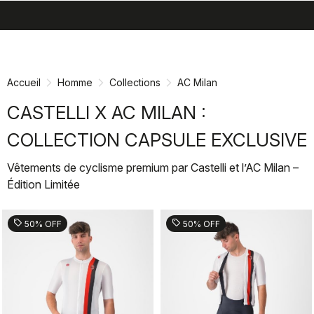
search
menu
shopping_cart
Passer
Passer
au
à
contenu
la
Accueil
Homme
Collections
AC Milan
directement
navigation
directement
CASTELLI X AC MILAN :
COLLECTION CAPSULE EXCLUSIVE
Vêtements de cyclisme premium par Castelli et l’AC Milan –
Édition Limitée
sell
sell
50% OFF
50% OFF