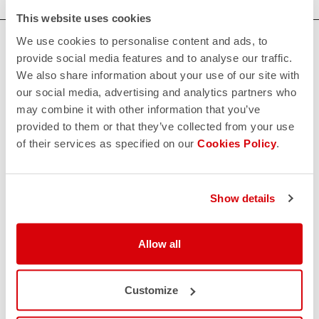
This website uses cookies
We use cookies to personalise content and ads, to
provide social media features and to analyse our traffic.
Vêtements de cyclisme premium par Castelli
We also share information about your use of our site with
et l’AC Milan – Édition Limitée
our social media, advertising and analytics partners who
Voici une collection qui va faire battre les cœurs de tous les
may combine it with other information that you’ve
fans de vélo et de foot ! La
capsule Castelli x AC Milan
est
provided to them or that they’ve collected from your use
une
édition limitée
qui allie la performance technique de
of their services as specified on our
Cookies Policy
.
Castelli avec le style emblématique du
club rossonero
.
Elle comprend :
Des
maillots cyclistes aérodynamiques
et respirants
Show details
inspirés de l’AC Milan
Des
cuissards techniques
avec peau de chamois haut
de gamme
Allow all
Des
accessoires cyclistes
comme gants, chaussettes
et casquettes
Customize
C’est la collab parfaite entre cyclisme et passion football.