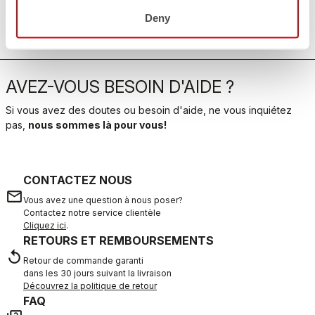
Attention :
édition ultra-limitée
, à ne pas rater si tu veux
rouler en mode Milanista !
Deny
AVEZ-VOUS BESOIN D'AIDE ?
Si vous avez des doutes ou besoin d'aide, ne vous inquiétez
pas,
nous sommes là pour vous!
CONTACTEZ NOUS
email
Vous avez une question à nous poser?
Contactez notre service clientèle
Cliquez ici
.
RETOURS ET REMBOURSEMENTS
replay
Retour de commande garanti
dans les 30 jours suivant la livraison
Découvrez la politique de retour
FAQ