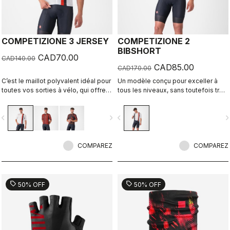
COMPETIZIONE 3 JERSEY
COMPETIZIONE 2
BIBSHORT
CAD70.00
CAD140.00
CAD85.00
CAD170.00
C’est le maillot polyvalent idéal pour
Un modèle conçu pour exceller à
toutes vos sorties à vélo, qui offre
tous les niveaux, sans toutefois trop
confort lors des entraînements et
en faire.
vitesse lors des sorties rapides en
vigate_before
navigate_next
navigate_before
navigate_n
groupe ou des courses.
COMPAREZ
COMPAREZ
sell
sell
50% OFF
50% OFF