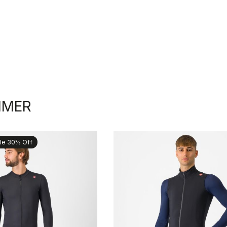
IMER
le 30% Off