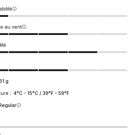
bilité
info
ce au vent
info
ité
61
g
ure :
4°C - 15°C / 39°F - 59°F
Regular
info