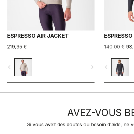
ESPRESSO AIR JACKET
ESPRESSO
219,95 €
140,00 €
98
navigate_before
navigate_next
navigate_before
AVEZ-VOUS BE
Si vous avez des doutes ou besoin d'aide, ne v