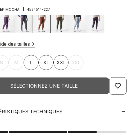
|
EEP MOCHA
4524514-227
ide des tailles
arrow_forward
S
M
L
XL
XXL
3XL
favorite_border
SÉLECTIONNEZ UNE TAILLE
ÉRISTIQUES TECHNIQUES