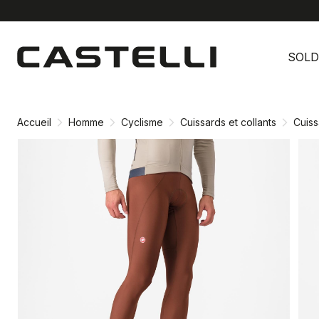
Passer
Passer
au
à
SOLD
contenu
la
directement
navigation
directement
Accueil
Homme
Cyclisme
Cuissards et collants
Cuiss