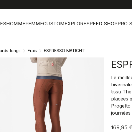
help
Ser
ES
HOMME
FEMME
CUSTOM
EXPLORE
SPEED SHOP
PRO 
ards-longs
Frais
ESPRESSO BIBTIGHT
ESP
Le meille
hivernale
tissu Th
placées q
Progetto 
journées 
169,95 