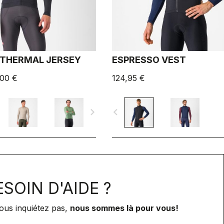
 THERMAL JERSEY
ESPRESSO VEST
,00 €
124,95 €
navigate_next
navigate_before
SOIN D'AIDE ?
ous inquiétez pas,
nous sommes là pour vous!