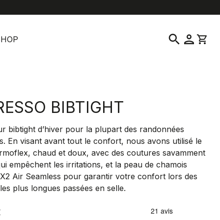
location_on
language
vice clientèle
Trouver un magasin
Français
|
France
search
person
shopping_cart
SHOP
RESSO BIBTIGHT
ur bibtight d’hiver pour la plupart des randonnées
s. En visant avant tout le confort, nous avons utilisé le
ermoflex, chaud et doux, avec des coutures savamment
ui empêchent les irritations, et la peau de chamois
X2 Air Seamless pour garantir votre confort lors des
les plus longues passées en selle.
€