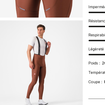
Imperméa
Résistan
Respirabil
Légèreté
Poids :
2
Températ
Coupe :