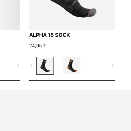
ALPHA 18 SOCK
24,95 €
navigate_next
navigate_before
navigate_next