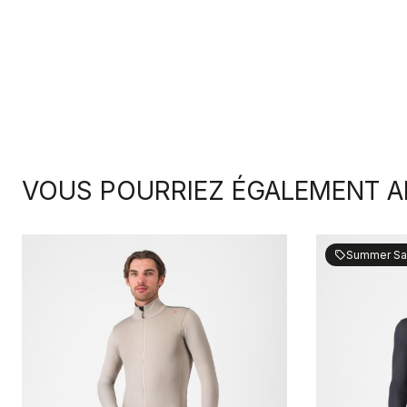
VOUS POURRIEZ ÉGALEMENT A
Summer Sa
sell