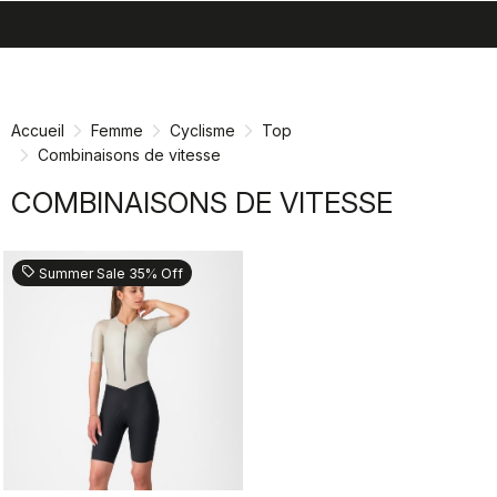
search
menu
shopping_cart
Passer
Passer
au
à
contenu
la
Accueil
Femme
Cyclisme
Top
directement
navigation
Combinaisons de vitesse
directement
COMBINAISONS DE VITESSE
sell
Summer Sale 35% Off