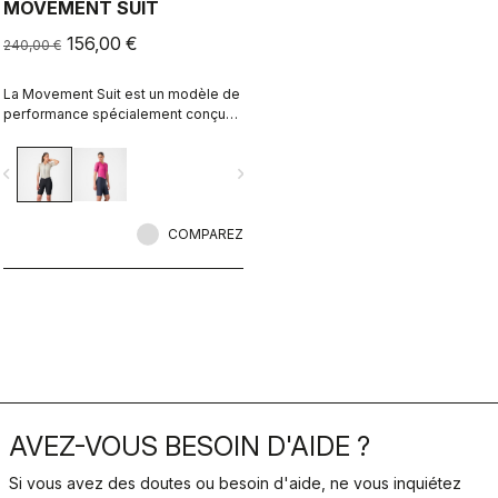
MOVEMENT SUIT
156,00 €
240,00 €
La Movement Suit est un modèle de
performance spécialement conçu
sur mesure pour les femmes qui
pratiquent le cyclisme de manière
vigate_before
navigate_next
intense.
COMPAREZ
AVEZ-VOUS BESOIN D'AIDE ?
Si vous avez des doutes ou besoin d'aide, ne vous inquiétez