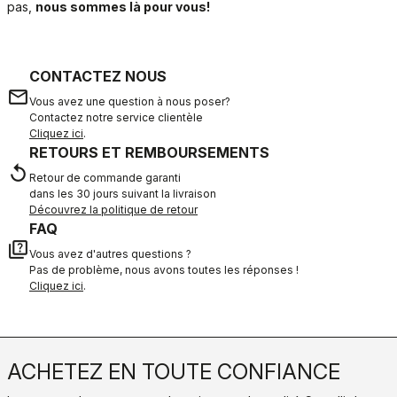
pas,
nous sommes là pour vous!
CONTACTEZ NOUS
email
Vous avez une question à nous poser?
Contactez notre service clientèle
Cliquez ici
.
RETOURS ET REMBOURSEMENTS
replay
Retour de commande garanti
dans les 30 jours suivant la livraison
Découvrez la politique de retour
FAQ
quiz
Vous avez d'autres questions ?
Pas de problème, nous avons toutes les réponses !
Cliquez ici
.
ACHETEZ EN TOUTE CONFIANCE