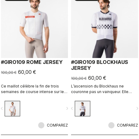
#GIRO109 ROME JERSEY
#GIRO109 BLOCKHAUS
JERSEY
60,00 €
100,00 €
60,00 €
100,00 €
Ce maillot célèbre la fin de trois
L’ascension du Blockhaus ne
semaines de course intense sur les
couronne pas un vainqueur. Elle
anciennes routes pavées de Rome.
consacre qui atteint le sommet.
vigate_before
navigate_next
navigate_before
navigate_n
COMPAREZ
COMPAREZ