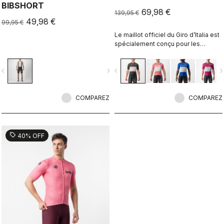
BIBSHORT
69,98 €
139,95 €
49,98 €
99,95 €
Le maillot officiel du Giro d’Italia est
spécialement conçu pour les
leaders de l’épreuve la plus difficile
à travers les plus belles régions du
vigate_before
navigate_next
navigate_before
navigate_n
monde.
COMPAREZ
COMPAREZ
sell
40% OFF