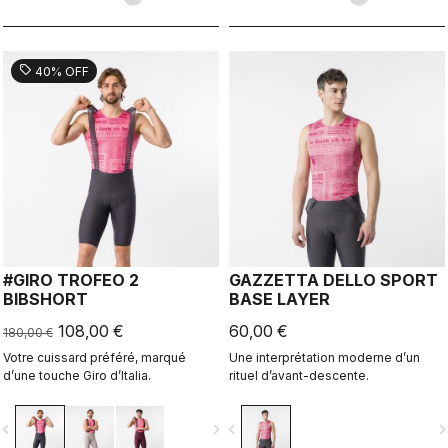
sell
40% OFF
#GIRO TROFEO 2
GAZZETTA DELLO SPORT
BIBSHORT
BASE LAYER
108,00 €
60,00 €
180,00 €
Votre cuissard préféré, marqué
Une interprétation moderne d’un
d’une touche Giro d’Italia.
rituel d’avant-descente.
vigate_before
navigate_next
navigate_before
navigate_n