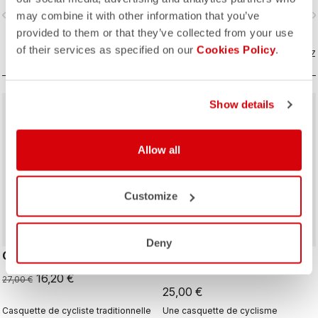
parcours du Giro d’Italia
vigate_before
navigate_next
navigate_before
navigate_n
may combine it with other information that you’ve
provided to them or that they’ve collected from your use
of their services as specified on our
Cookies Policy
.
COMPAREZ
COMPAREZ
Show details
sell
40% OFF
Allow all
Customize
Deny
GIRO D'ITALIA 2 CAP
GIRO26 150 YEARS
CYCLING CAP
16,20 €
27,00 €
25,00 €
Casquette de cycliste traditionnelle
Une casquette de cyclisme