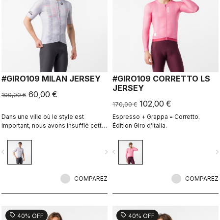
#GIRO109 MILAN JERSEY
#GIRO109 CORRETTO LS
JERSEY
60,00 €
100,00 €
102,00 €
170,00 €
Dans une ville où le style est
Espresso + Grappa = Corretto.
important, nous avons insufflé cette
Édition Giro d’Italia.
énergie dans ce maillot.
vigate_before
navigate_next
navigate_before
navigate_n
COMPAREZ
COMPAREZ
sell
sell
40% OFF
40% OFF