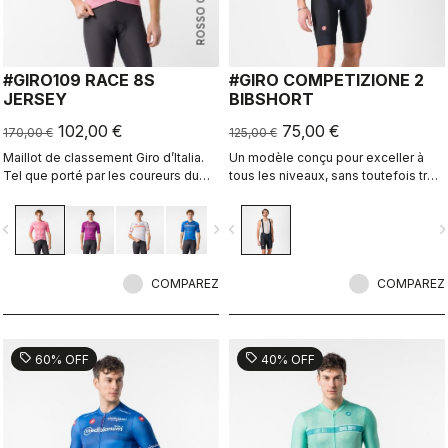
ROSSO CORSA
#GIRO109 RACE 8S
#GIRO COMPETIZIONE 2
JERSEY
BIBSHORT
102,00 €
75,00 €
170,00 €
125,00 €
Maillot de classement Giro d’Italia.
Un modèle conçu pour exceller à
Tel que porté par les coureurs du
tous les niveaux, sans toutefois trop
peloton.
en faire.
vigate_before
navigate_next
navigate_before
navigate_n
COMPAREZ
COMPAREZ
sell
sell
60% OFF
40% OFF