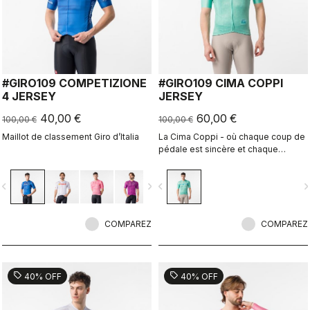
#GIRO109 COMPETIZIONE
#GIRO109 CIMA COPPI
4 JERSEY
JERSEY
40,00 €
60,00 €
100,00 €
100,00 €
Maillot de classement Giro d’Italia
La Cima Coppi - où chaque coup de
pédale est sincère et chaque
respiration est méritée.
vigate_before
navigate_next
navigate_before
navigate_n
COMPAREZ
COMPAREZ
sell
sell
40% OFF
40% OFF