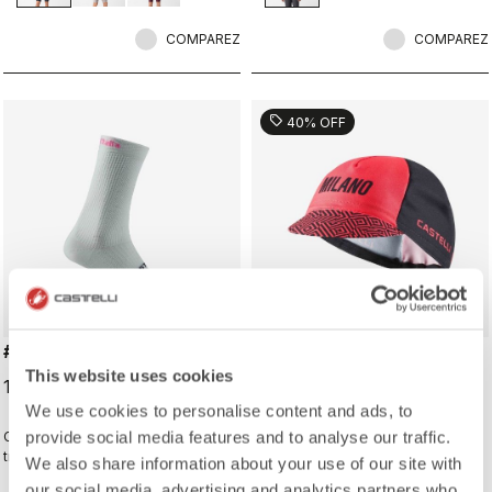
COMPAREZ
COMPAREZ
sell
40% OFF
#GIRO LOGO 18 SOCK
#GIRO109 TAPPA CAP
This website uses cookies
19,00 €
16,20 €
27,00 €
We use cookies to personalise content and ads, to
provide social media features and to analyse our traffic.
Chaussettes de cycliste
Casquette de cycliste traditionnelle
traditionnelles avec détails Giro
qui rend hommage aux villes
We also share information about your use of our site with
d’Italia.
emblématiques situées sur le
our social media, advertising and analytics partners who