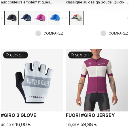
aux couleurs emblématiques
classique au design Soudal Quick-
associées aux maillots des leaders
Step audacieux.
du Giro d’Italia.
vigate_before
navigate_next
navigate_before
navigate_n
COMPAREZ
COMPAREZ
sell
sell
60% OFF
50% OFF
#GIRO 3 GLOVE
FUORI #GIRO JERSEY
16,00 €
59,98 €
40,00 €
119,95 €