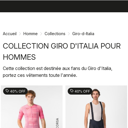
search
menu
shopping_cart
Passer
Passer
au
à
contenu
la
Accueil
Homme
Collections
Giro-d-Italia
directement
navigation
directement
COLLECTION GIRO D'ITALIA POUR
HOMMES
Cette collection est destinée aux fans du Giro d'Italia,
portez ces vêtements toute l'année.
sell
sell
40% OFF
40% OFF