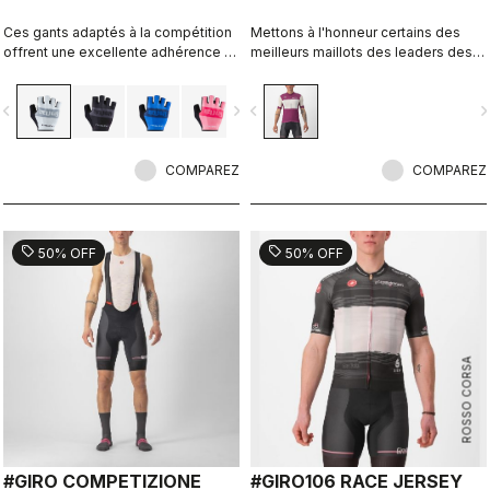
Ces gants adaptés à la compétition
Mettons à l'honneur certains des
offrent une excellente adhérence et
meilleurs maillots des leaders des
la juste dose de rembourrage.
anciens Giro.
vigate_before
navigate_next
navigate_before
navigate_n
COMPAREZ
COMPAREZ
sell
sell
50% OFF
50% OFF
ROSSO CORSA
#GIRO COMPETIZIONE
#GIRO106 RACE JERSEY