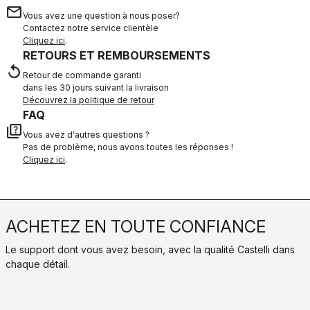
email
Vous avez une question à nous poser?
Contactez notre service clientèle
Cliquez ici
.
RETOURS ET REMBOURSEMENTS
replay
Retour de commande garanti
dans les 30 jours suivant la livraison
Découvrez la politique de retour
FAQ
quiz
Vous avez d'autres questions ?
Pas de problème, nous avons toutes les réponses !
Cliquez ici
.
ACHETEZ EN TOUTE CONFIANCE
Le support dont vous avez besoin, avec la qualité Castelli dans
chaque détail.