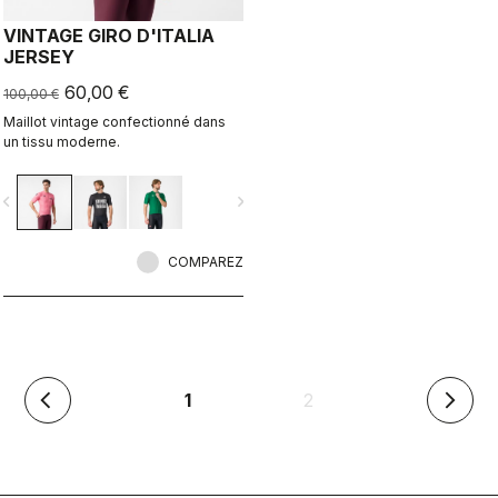
VINTAGE GIRO D'ITALIA
JERSEY
60,00 €
100,00 €
Maillot vintage confectionné dans
un tissu moderne.
vigate_before
navigate_next
COMPAREZ
(en
1
2
arrow_back_ios
arrow_forward_ios
cours)