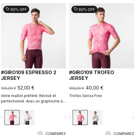
sell
sell
60% OFF
60% OFF
#GIRO109 ESPRESSO 2
#GIRO109 TROFEO
JERSEY
JERSEY
52,00 €
40,00 €
130,00 €
100,00 €
Votre maillot préféré. Révisé et
Trofeo Senza Fine
perfectionné. Avec un graphisme à
l’enseigne du Giro d’Italia.
vigate_before
navigate_next
navigate_before
navigate_n
COMPAREZ
COMPAREZ