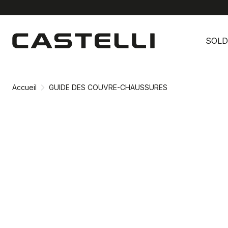
Passer
Passer
au
à
SOLD
contenu
la
directement
navigation
directement
Accueil
GUIDE DES COUVRE-CHAUSSURES