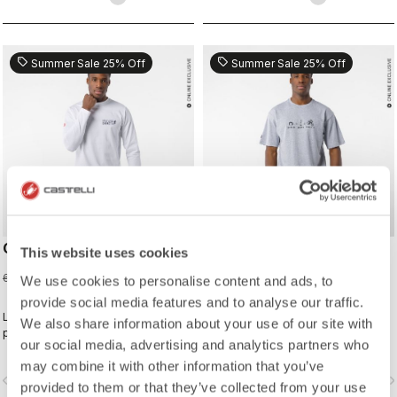
de notre cuissard à bretelles Free
Aero Race 4 pour les pros.
sell
sell
Summer Sale 25% Off
Summer Sale 25% Off
CORRETTO LS TEE
CORRETTO TEE
This website uses cookies
45,00 €
37,50 €
60,00 €
50,00 €
We use cookies to personalise content and ads, to
provide social media features and to analyse our traffic.
Le type de T-shirt que vous
Le type de T-shirt que vous
We also share information about your use of our site with
porterez tous les jours, pour
porterez tous les jours, pour
our social media, advertising and analytics partners who
continuer de représenter Castelli
continuer de représenter Castelli
même lorsque vous mettez le pied
may combine it with other information that you’ve
même lorsque vous mettez le pied
vigate_before
navigate_next
navigate_before
navigate_n
à terre.
à terre.
provided to them or that they’ve collected from your use