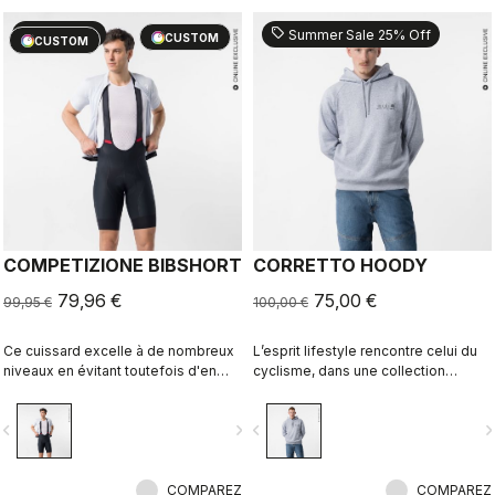
sell
sell
20% OFF
Summer Sale 25% Off
CUSTOM
CUSTOM
COMPETIZIONE BIBSHORT
CORRETTO HOODY
79,96 €
75,00 €
99,95 €
100,00 €
Ce cuissard excelle à de nombreux
L’esprit lifestyle rencontre celui du
niveaux en évitant toutefois d'en
cyclisme, dans une collection
faire trop. Avec ses tissus de
parfaitement réalisée.
qualité, sa coupe parfaite, ses
vigate_before
navigate_next
navigate_before
navigate_n
coutures plates, sa peau de
chamois KISS Air2 et ses bandes de
maintien autour des jambes, il
partage certaines caractéristiques
COMPAREZ
COMPAREZ