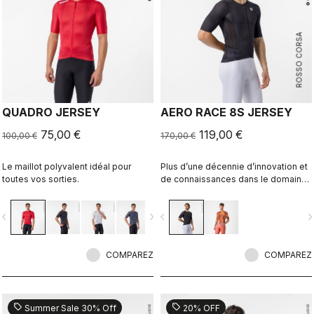
ROSSO CORSA
QUADRO JERSEY
AERO RACE 8S JERSEY
75,00 €
119,00 €
100,00 €
170,00 €
Le maillot polyvalent idéal pour
Plus d’une décennie d’innovation et
toutes vos sorties.
de connaissances dans le domaine
de la vitesse. Notre maillot le plus
rapide l’est désormais encore plus.
vigate_before
navigate_next
navigate_before
navigate_n
COMPAREZ
COMPAREZ
sell
sell
Summer Sale 30% Off
20% OFF