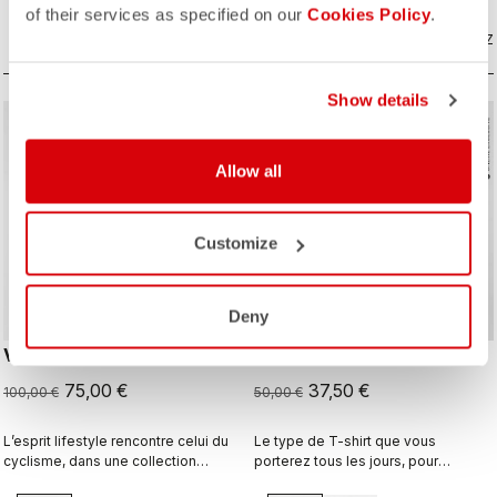
of their services as specified on our
Cookies Policy
.
COMPAREZ
COMPAREZ
Show details
sell
sell
Summer Sale 25% Off
Summer Sale 25% Off
Allow all
Customize
Deny
VERTICAL LOGO HOODY
DOT LOGO TEE
75,00 €
37,50 €
100,00 €
50,00 €
L’esprit lifestyle rencontre celui du
Le type de T-shirt que vous
cyclisme, dans une collection
porterez tous les jours, pour
parfaitement réalisée.
continuer de représenter Castelli