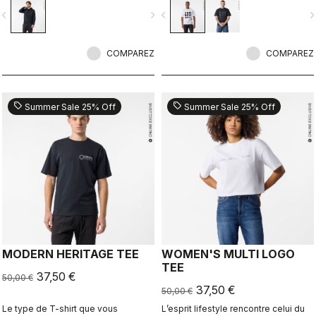
même lorsque vous mettez le pied
vigate_before
navigate_next
navigate_before
navigate_n
à terre.
COMPAREZ
COMPAREZ
sell
sell
Summer Sale 25% Off
Summer Sale 25% Off
MODERN HERITAGE TEE
WOMEN'S MULTI LOGO
TEE
37,50 €
50,00 €
37,50 €
50,00 €
Le type de T-shirt que vous
L’esprit lifestyle rencontre celui du