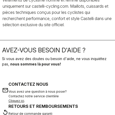
vêtements de cyclisme homme et femme disponibles
uniquement sur castelli-cycling.com. Maillots, cuissards et
pièces techniques conçus pour les cyclistes qui
recherchent performance, confort et style Castelli dans une
sélection exclusive du site officiel.
AVEZ-VOUS BESOIN D'AIDE ?
Si vous avez des doutes ou besoin d'aide, ne vous inquiétez
pas,
nous sommes là pour vous!
CONTACTEZ NOUS
email
Vous avez une question à nous poser?
Contactez notre service clientèle
Cliquez ici
.
RETOURS ET REMBOURSEMENTS
replay
Retour de commande garanti