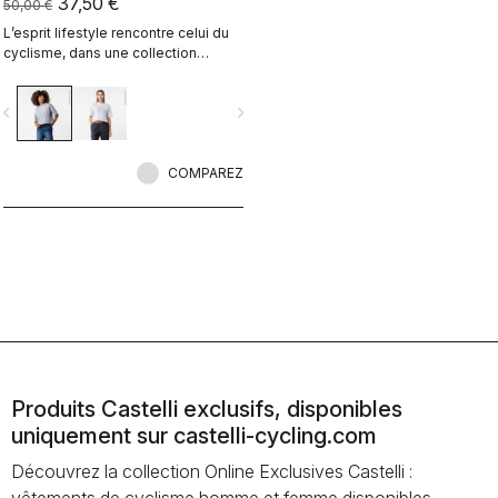
37,50 €
50,00 €
L’esprit lifestyle rencontre celui du
cyclisme, dans une collection
parfaitement réalisée.
vigate_before
navigate_next
COMPAREZ
Produits Castelli exclusifs, disponibles
uniquement sur castelli-cycling.com
Découvrez la collection Online Exclusives Castelli :