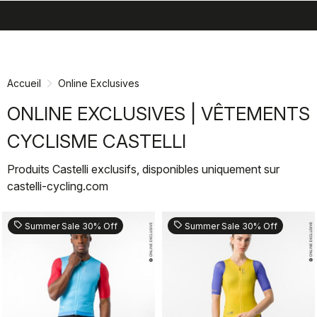
search
menu
shopping_cart
Passer
Passer
au
à
contenu
la
Accueil
Online Exclusives
directement
navigation
directement
ONLINE EXCLUSIVES | VÊTEMENTS
CYCLISME CASTELLI
Produits Castelli exclusifs, disponibles uniquement sur
castelli-cycling.com
sell
sell
Summer Sale 30% Off
Summer Sale 30% Off