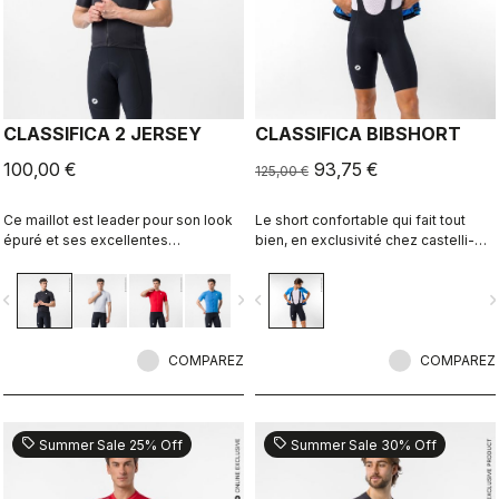
CLASSIFICA 2 JERSEY
CLASSIFICA BIBSHORT
100,00 €
93,75 €
125,00 €
Ce maillot est leader pour son look
Le short confortable qui fait tout
épuré et ses excellentes
bien, en exclusivité chez castelli-
performances. Son tissu micro-
cycling.com
piqué à teinture croisée ou cross-
vigate_before
navigate_next
navigate_before
navigate_n
dyed apporte confort et
sophistication à un maillot que vous
aurez plaisir de porter tout au long
de la journée.
COMPAREZ
COMPAREZ
sell
sell
Summer Sale 25% Off
Summer Sale 30% Off