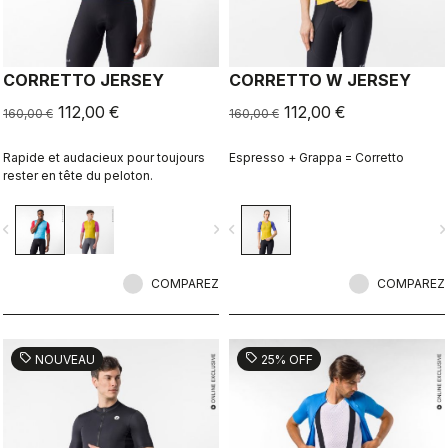
CORRETTO JERSEY
CORRETTO W JERSEY
112,00 €
112,00 €
160,00 €
160,00 €
Rapide et audacieux pour toujours
Espresso + Grappa = Corretto
rester en tête du peloton.
vigate_before
navigate_next
navigate_before
navigate_n
COMPAREZ
COMPAREZ
sell
sell
NOUVEAU
25% OFF