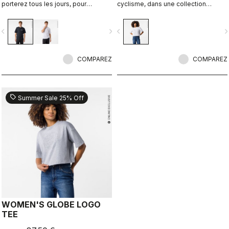
porterez tous les jours, pour
cyclisme, dans une collection
continuer de représenter Castelli
parfaitement réalisée.
même lorsque vous mettez le pied
vigate_before
navigate_next
navigate_before
navigate_n
à terre.
COMPAREZ
COMPAREZ
sell
Summer Sale 25% Off
WOMEN'S GLOBE LOGO
TEE