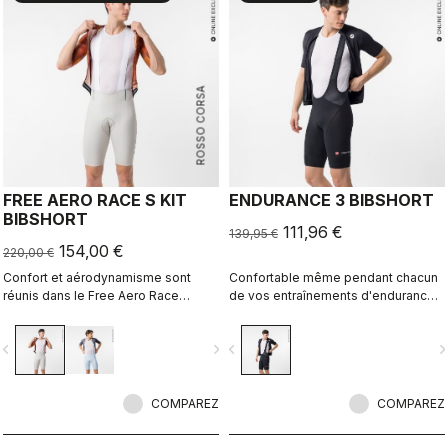
ROSSO CORSA
FREE AERO RACE S KIT
ENDURANCE 3 BIBSHORT
BIBSHORT
111,96 €
139,95 €
154,00 €
220,00 €
Confort et aérodynamisme sont
Confortable même pendant chacun
réunis dans le Free Aero Race
de vos entraînements d'endurance
Bibshort le plus rapide et le plus
grâce à la peau de chamois Castelli
confortable à ce jour.
la plus confortable.
vigate_before
navigate_next
navigate_before
navigate_n
COMPAREZ
COMPAREZ