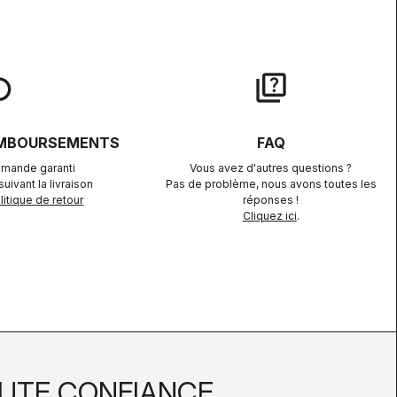
lay
quiz
EMBOURSEMENTS
FAQ
mande garanti
Vous avez d'autres questions ?
uivant la livraison
Pas de problème, nous avons toutes les
itique de retour
réponses !
Cliquez ici
.
UTE CONFIANCE