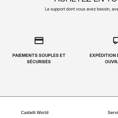
Le support dont vous avez besoin, avec 
credit_card
local_s
PAIEMENTS SOUPLES ET
EXPÉDITION 
SÉCURISÉS
OUVR
Castelli World
Servi