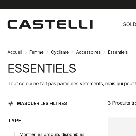
Passer
Passer
au
à
SOL
contenu
la
directement
navigation
directement
Accueil
Femme
Cyclisme
Accessoires
Essentiels
ESSENTIELS
Tout ce qui ne fait pas partie des vêtements, mais qui peut t
3 Produits t
tune
MASQUER LES FILTRES
TYPE
Montrer les produits disponibles