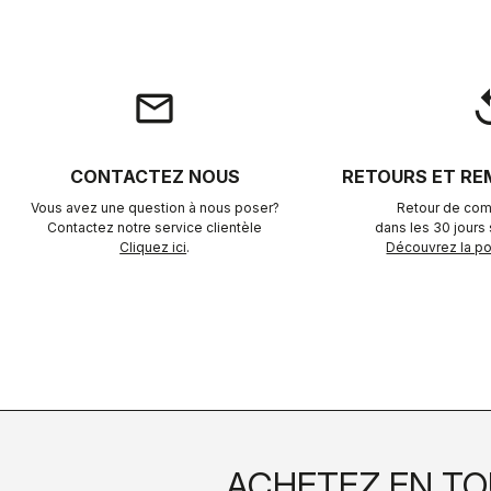
email
rep
CONTACTEZ NOUS
RETOURS ET R
Vous avez une question à nous poser?
Retour de com
Contactez notre service clientèle
dans les 30 jours s
Cliquez ici
.
Découvrez la pol
ACHETEZ EN TO