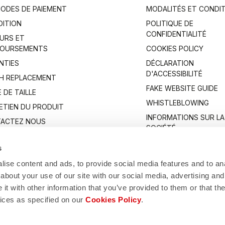
ODES DE PAIEMENT
MODALITÉS ET CONDI
DITION
POLITIQUE DE
CONFIDENTIALITÉ
URS ET
OURSEMENTS
COOKIES POLICY
NTIES
DÉCLARATION
D'ACCESSIBILITÉ
H REPLACEMENT
FAKE WEBSITE GUIDE
 DE TAILLE
WHISTLEBLOWING
ETIEN DU PRODUIT
INFORMATIONS SUR LA
ACTEZ NOUS
SOCIÉTÉ
s
ise content and ads, to provide social media features and to anal
about your use of our site with our social media, advertising and
t with other information that you’ve provided to them or that the
vices as specified on our
Cookies Policy
.
Manifattura Valcismon S.p.A.
1/83, 32030 Fonzaso (BL), Italy - P.IVA: 00023370257 - CAP.SOC. €2.349.323,0