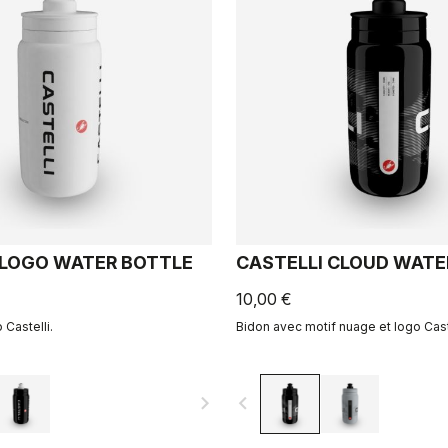
 LOGO WATER BOTTLE
CASTELLI CLOUD WATE
10,00 €
Castelli.
Bidon avec motif nuage et logo Caste
navigate_next
navigate_before