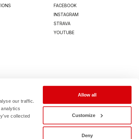
TIONS
FACEBOOK
INSTAGRAM
STRAVA
YOUTUBE
Allow all
yse our traffic.
 analytics
Customize
y’ve collected
Deny
0