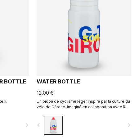
R BOTTLE
WATER BOTTLE
12,00 €
lli.
Un bidon de cyclisme léger inspiré par la culture du
vélo de Gérone. Imaginé en collaboration avec R-
A/D.
navigate_next
navigate_before
navigate_next