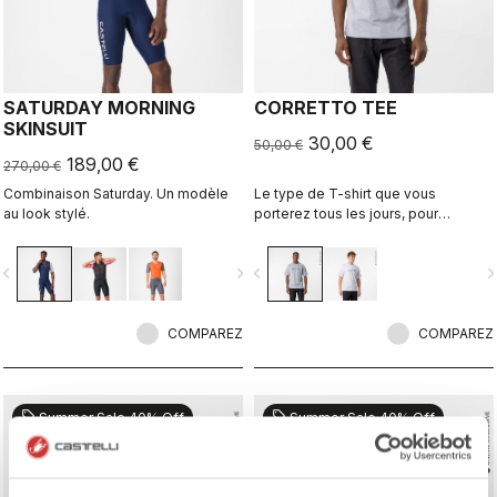
SATURDAY MORNING
CORRETTO TEE
SKINSUIT
30,00 €
50,00 €
189,00 €
270,00 €
Combinaison Saturday. Un modèle
Le type de T-shirt que vous
au look stylé.
porterez tous les jours, pour
continuer de représenter Castelli
même lorsque vous mettez le pied
vigate_before
navigate_next
navigate_before
navigate_n
à terre.
COMPAREZ
COMPAREZ
sell
sell
Summer Sale 40% Off
Summer Sale 40% Off