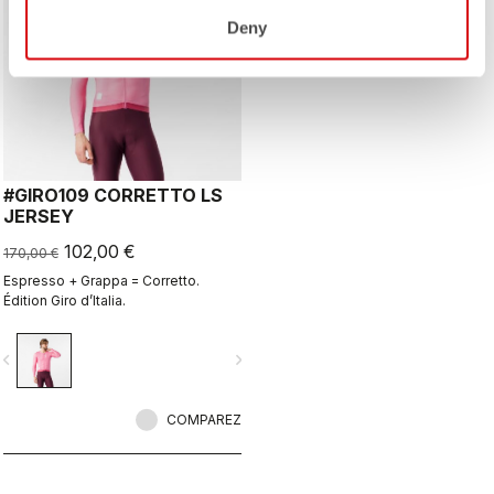
Deny
#GIRO109 CORRETTO LS
JERSEY
102,00 €
170,00 €
Espresso + Grappa = Corretto.
Édition Giro d’Italia.
vigate_before
navigate_next
COMPAREZ