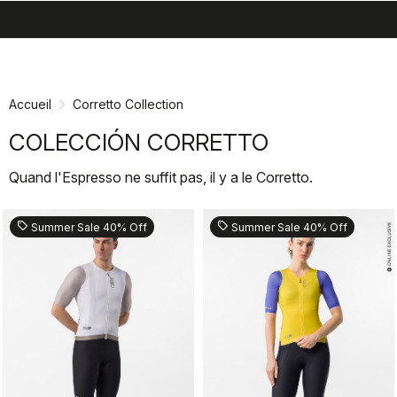
search
menu
shopping_cart
Passer
Passer
au
à
contenu
la
Accueil
Corretto Collection
directement
navigation
directement
COLECCIÓN CORRETTO
Quand l'Espresso ne suffit pas, il y a le Corretto.
sell
sell
Summer Sale 40% Off
Summer Sale 40% Off