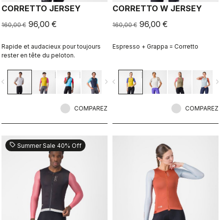
CORRETTO JERSEY
CORRETTO W JERSEY
96,00 €
96,00 €
160,00 €
160,00 €
Rapide et audacieux pour toujours
Espresso + Grappa = Corretto
rester en tête du peloton.
vigate_before
navigate_next
navigate_before
navigate_n
COMPAREZ
COMPAREZ
sell
Summer Sale 40% Off