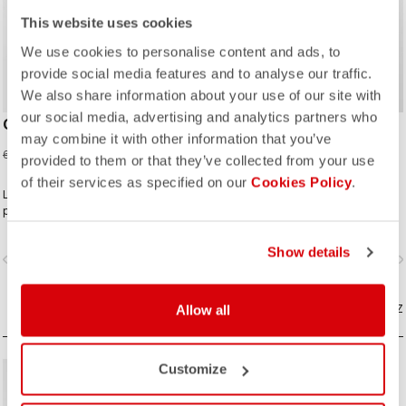
This website uses cookies
We use cookies to personalise content and ads, to
provide social media features and to analyse our traffic.
We also share information about your use of our site with
our social media, advertising and analytics partners who
CORRETTO LS TEE
CORRETTO HOODY
may combine it with other information that you’ve
36,00 €
60,00 €
60,00 €
100,00 €
provided to them or that they’ve collected from your use
of their services as specified on our
Cookies Policy
.
Le type de T-shirt que vous
L’esprit lifestyle rencontre celui du
porterez tous les jours, pour
cyclisme, dans une collection
continuer de représenter Castelli
parfaitement réalisée.
même lorsque vous mettez le pied
Show details
vigate_before
navigate_next
navigate_before
navigate_n
à terre.
COMPAREZ
Allow all
COMPAREZ
Customize
sell
40% OFF