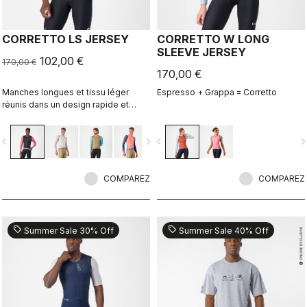
CORRETTO LS JERSEY
CORRETTO W LONG
SLEEVE JERSEY
102,00 €
170,00 €
170,00 €
Manches longues et tissu léger
Espresso + Grappa = Corretto
réunis dans un design rapide et
audacieux.
vigate_before
navigate_next
navigate_before
navigate_n
COMPAREZ
COMPAREZ
sell
sell
Summer Sale 30% Off
Summer Sale 40% Off