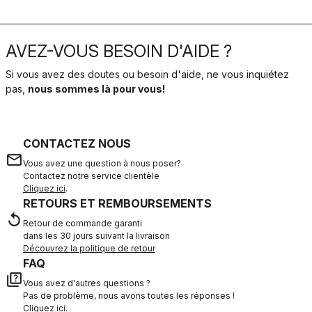
AVEZ-VOUS BESOIN D'AIDE ?
Si vous avez des doutes ou besoin d'aide, ne vous inquiétez
pas,
nous sommes là pour vous!
CONTACTEZ NOUS
email
Vous avez une question à nous poser?
Contactez notre service clientèle
Cliquez ici
.
RETOURS ET REMBOURSEMENTS
replay
Retour de commande garanti
dans les 30 jours suivant la livraison
Découvrez la politique de retour
FAQ
quiz
Vous avez d'autres questions ?
Pas de problème, nous avons toutes les réponses !
Cliquez ici
.