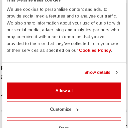
This website uses cookies
We use cookies to personalise content and ads, to
provide social media features and to analyse our traffic.
We also share information about your use of our site with
our social media, advertising and analytics partners who
may combine it with other information that you’ve
ROSSO CORSA
provided to them or that they’ve collected from your use
of their services as specified on our
Cookies Policy
.
PERFETTO SHOECOVER
UNLIMITED SHOECOVER
Show details
89,95 €
64,95 €
Le design des couvre-chaussures
Allow all
Les couvre-chaussures pour des
Perfetto, à l'instar de celui de toute
aventures sans limites. Un tissu
la ligne Perfetto, ainsi que du Gabba,
doublé de polaire avec un
est axé sur la performance avec une
traitement DWR pour vous garder au
Customize
vigate_before
navigate_next
navigate_before
navigate_n
respirabilité et un ajustement
chaud et au sec. La longue
exceptionnels et un niveau élevé de
fermeture zippée et le tissu
protection contre l'humidité et les
extensible à l'arrière permettent
éclaboussures de la route. Des
COMPAREZ
d'enfiler facilement ce modèle et
COMPAREZ
Deny