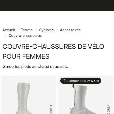
search
menu
shopping_cart
Passer
Passer
au
à
contenu
la
Accueil
Femme
Cyclisme
Accessoires
directement
navigation
Couvre-chaussures
directement
COUVRE-CHAUSSURES DE VÉLO
POUR FEMMES
Garde tes pieds au chaud et au sec.
sell
Summer Sale 25% Off