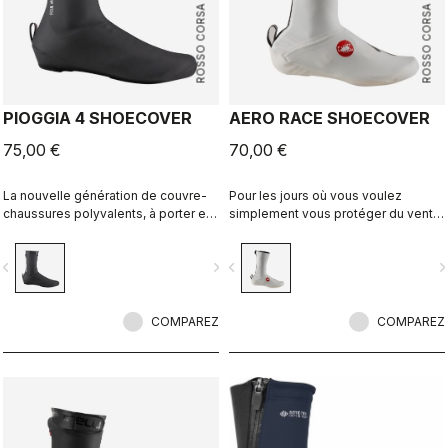
ROSSO CORSA
ROSSO CORSA
PIOGGIA 4 SHOECOVER
AERO RACE SHOECOVER
75,00 €
70,00 €
La nouvelle génération de couvre-
Pour les jours où vous voulez
chaussures polyvalents, à porter en
simplement vous protéger du vent
cas d'intempéries. Offrant une
et de la pluie, sans vous sentir
protection maximale par temps sec
encombré. Le tissu fin et extensible
vigate_before
navigate_next
navigate_before
navigate_n
comme humide, ces couvre-
épouse la forme de la chaussure
chaussures chauds et confortables
pour un ajustement parfait et une
présentent une coupe extensible et
coupe aérodynamique, tout en vous
une doublure en polaire.
COMPAREZ
protégeant du vent et de l'humidité.
COMPAREZ