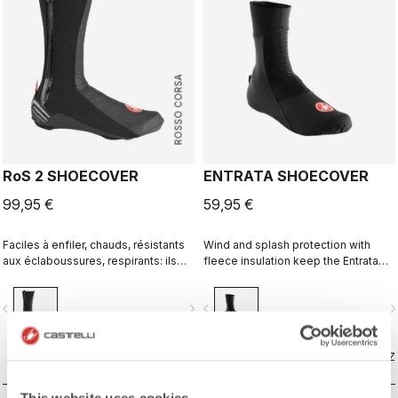
ROSSO CORSA
RoS 2 SHOECOVER
ENTRATA SHOECOVER
99,95 €
59,95 €
Faciles à enfiler, chauds, résistants
Wind and splash protection with
aux éclaboussures, respirants: ils
fleece insulation keep the Entrata
ont tout bon. Excellents couvre-
functional and simple, and your feet
chaussures polyvalents et
warm.
vigate_before
navigate_next
navigate_before
navigate_n
performants.
COMPAREZ
COMPAREZ