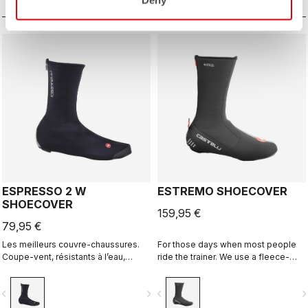
couvre-chaussures ultra-
garantissent un ajustement parfait.
polyvalents.
ESPRESSO 2 W
ESTREMO SHOECOVER
SHOECOVER
159,95 €
79,95 €
Les meilleurs couvre-chaussures.
For those days when most people
Coupe-vent, résistants à l’eau,
ride the trainer. We use a fleece-
hautement respirants, chauds,
lined GORE-TEX INFINIUM™
faciles à enfiler et à retirer. Route et
WINDSTOPPER® outer layer with a
vigate_before
navigate_next
navigate_before
navigate_n
gravel.
full Polartec® Power Stretch® inner
layer to make our warmest bootie