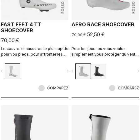
ROSSO CORSA
ROSSO CORSA
FAST FEET 4 TT
AERO RACE SHOECOVER
SHOECOVER
52,50 €
70,00 €
70,00 €
Le couvre-chaussures le plus rapide
Pour les jours où vous voulez
pour vos pieds, pour affronter les
simplement vous protéger du vent
vitesses élevées des courses
et de la pluie, sans vous sentir
contre la montre.
encombré. Le tissu fin et extensible
vigate_before
navigate_next
navigate_before
navigate_n
épouse la forme de la chaussure
pour un ajustement parfait et une
coupe aérodynamique, tout en vous
COMPAREZ
protégeant du vent et de l'humidité.
COMPAREZ