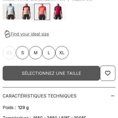
XS
S
M
L
XL
favorite_border
SÉLECTIONNEZ UNE TAILLE
CARACTÉRISTIQUES TECHNIQUES
Poids :
129
g