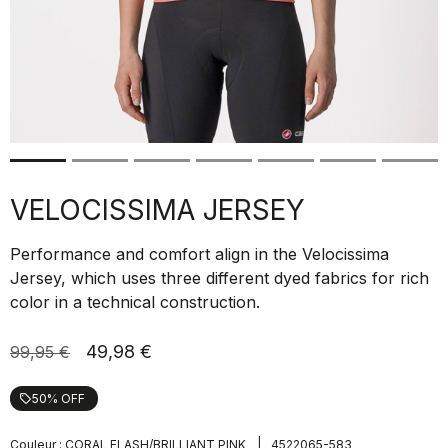
VELOCISSIMA JERSEY
Performance and comfort align in the Velocissima
Jersey, which uses three different dyed fabrics for rich
color in a technical construction.
49,98 €
99,95 €
50% OFF
local_offer
|
Couleur :
CORAL FLASH/BRILLIANT PINK
4522065-583