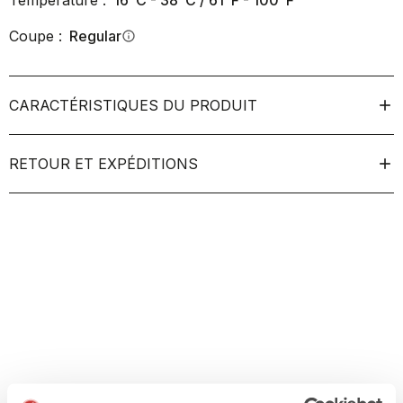
Température :
16°C - 38°C / 61°F - 100°F
Coupe :
Regular
info
CARACTÉRISTIQUES DU PRODUIT
RETOUR ET EXPÉDITIONS