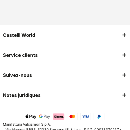
Castelli World
Service clients
Suivez-nous
Notes juridiques
Manifattura Valcismon S.p.A.
- Via Marconi 81/83, 32030 Fonzaso (BL), Italy - P.IVA: 00023370257 -