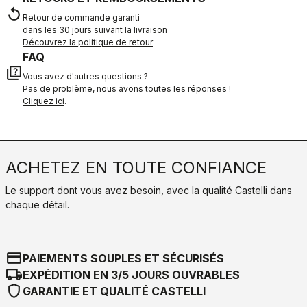
replay
Retour de commande garanti
dans les 30 jours suivant la livraison
Découvrez la politique de retour
FAQ
quiz
Vous avez d'autres questions ?
Pas de problème, nous avons toutes les réponses !
Cliquez ici
.
ACHETEZ EN TOUTE CONFIANCE
Le support dont vous avez besoin, avec la qualité Castelli dans
chaque détail.
credit_card
PAIEMENTS SOUPLES ET SÉCURISÉS
local_shipping
EXPÉDITION EN 3/5 JOURS OUVRABLES
shield
GARANTIE ET QUALITÉ CASTELLI