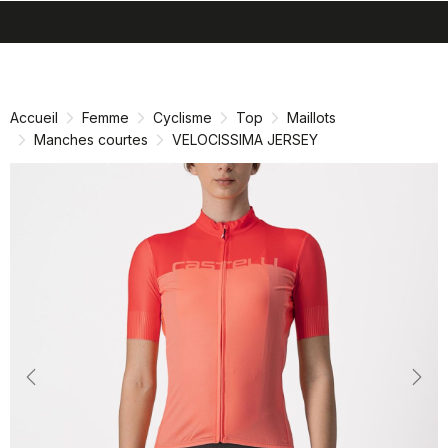
search
menu
shopping_cart
Passer
Passer
au
à
contenu
la
Accueil
Femme
Cyclisme
Top
Maillots
directement
navigation
Manches courtes
VELOCISSIMA JERSEY
directement
Previous
Nex