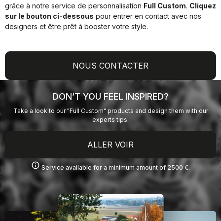
grâce à notre service de personnalisation
Full Custom
.
Cliquez
sur le bouton ci-dessous
pour entrer en contact avec nos
designers et être prêt à booster votre style.
NOUS CONTACTER
DON’T YOU FEEL INSPIRED?
Take a look to our "Full Custom" products and design them with our
experts tips.
ALLER VOIR
info
Service available for a minimum amount of 2500 €.