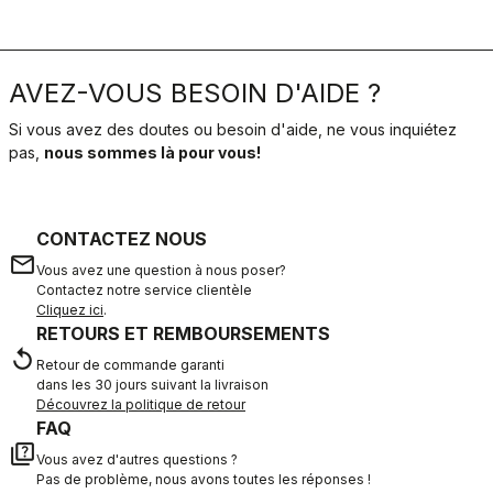
AVEZ-VOUS BESOIN D'AIDE ?
Si vous avez des doutes ou besoin d'aide, ne vous inquiétez
pas,
nous sommes là pour vous!
CONTACTEZ NOUS
email
Vous avez une question à nous poser?
Contactez notre service clientèle
Cliquez ici
.
RETOURS ET REMBOURSEMENTS
replay
Retour de commande garanti
dans les 30 jours suivant la livraison
Découvrez la politique de retour
FAQ
quiz
Vous avez d'autres questions ?
Pas de problème, nous avons toutes les réponses !