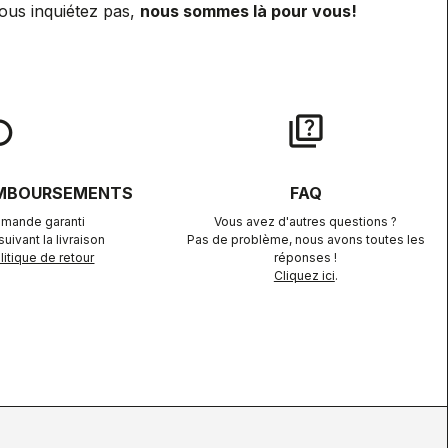
ous inquiétez pas,
nous sommes là pour vous!
lay
quiz
EMBOURSEMENTS
FAQ
mande garanti
Vous avez d'autres questions ?
uivant la livraison
Pas de problème, nous avons toutes les
itique de retour
réponses !
Cliquez ici
.