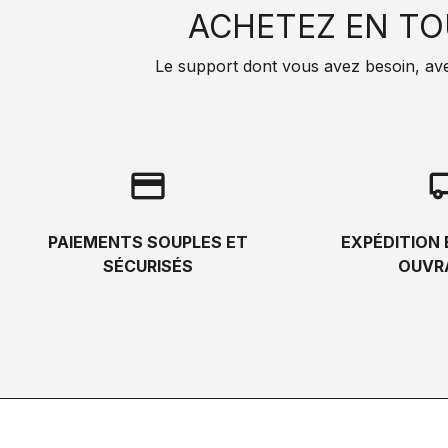
ACHETEZ EN TO
Le support dont vous avez besoin, avec 
credit_card
local_s
PAIEMENTS SOUPLES ET
EXPÉDITION 
SÉCURISÉS
OUVR