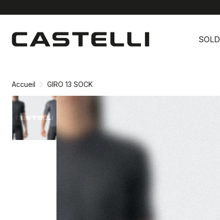
Passer
Passer
au
à
SOLD
contenu
la
directement
navigation
directement
Accueil
GIRO 13 SOCK