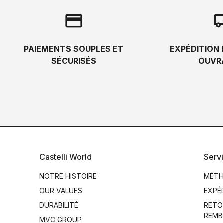
credit_card
local_s
PAIEMENTS SOUPLES ET
EXPÉDITION 
SÉCURISÉS
OUVR
Castelli World
Servi
NOTRE HISTOIRE
MÉTH
OUR VALUES
EXPÉ
DURABILITÉ
RETO
REMB
MVC GROUP