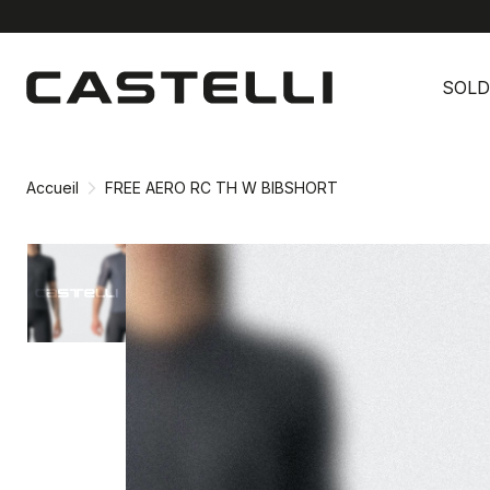
Passer
Passer
au
à
SOLD
contenu
la
directement
navigation
directement
Accueil
FREE AERO RC TH W BIBSHORT