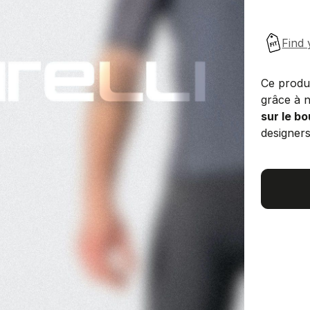
Ce produi
grâce à n
sur le b
designers