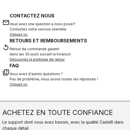
CONTACTEZ NOUS
email
Vous avez une question à nous poser?
Contactez notre service clientèle
Cliquez ici
.
RETOURS ET REMBOURSEMENTS
replay
Retour de commande garanti
dans les 30 jours suivant la livraison
Découvrez la politique de retour
FAQ
quiz
Vous avez d'autres questions ?
Pas de problème, nous avons toutes les réponses !
Cliquez ici
.
ACHETEZ EN TOUTE CONFIANCE
Le support dont vous avez besoin, avec la qualité Castelli dans
chaque détail.