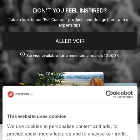
DON’T YOU FEEL INSPIRED?
Take a look to our "Full Custom" products and design them with our
experts tips.
ALLER VOIR
info
Service available for a minimum amount of 2500 €.
This website uses cookies
We use cookies to personalise content and ads, to
provide social media features and to analyse our traffic.