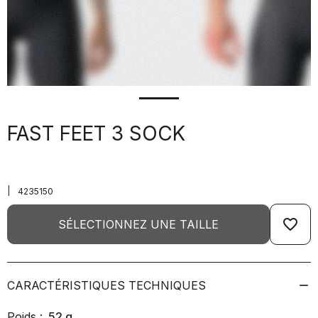
FAST FEET 3 SOCK
|
4235150
favorite_border
SÉLECTIONNEZ UNE TAILLE
CARACTÉRISTIQUES TECHNIQUES
Poids :
52
g