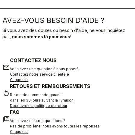
AVEZ-VOUS BESOIN D'AIDE ?
Si vous avez des doutes ou besoin d'aide, ne vous inquiétez
pas,
nous sommes là pour vous!
CONTACTEZ NOUS
email
Vous avez une question à nous poser?
Contactez notre service clientèle
Cliquez ici
.
RETOURS ET REMBOURSEMENTS
replay
Retour de commande garanti
dans les 30 jours suivant la livraison
Découvrez la politique de retour
FAQ
quiz
Vous avez d'autres questions ?
Pas de problème, nous avons toutes les réponses !
Cliquez ici
.