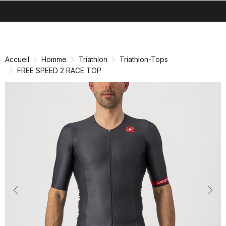
search
menu
shopping_cart
Passer
Passer
au
à
contenu
la
Accueil
Homme
Triathlon
Triathlon-Tops
directement
navigation
FREE SPEED 2 RACE TOP
directement
Previous
Nex