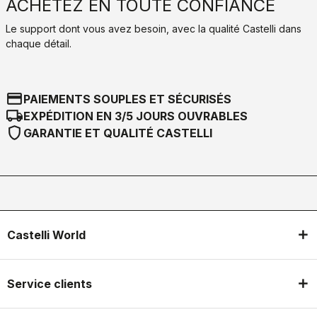
ACHETEZ EN TOUTE CONFIANCE
Le support dont vous avez besoin, avec la qualité Castelli dans
chaque détail.
credit_card
PAIEMENTS SOUPLES ET SÉCURISÉS
local_shipping
EXPÉDITION EN 3/5 JOURS OUVRABLES
shield
GARANTIE ET QUALITÉ CASTELLI
Castelli World
Service clients