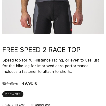
FREE SPEED 2 RACE TOP
Speed top for full-distance racing, or even to use just
for the bike leg for improved aero performance.
Includes a fastener to attach to shorts.
49,98 €
124,95 €
60% OFF
local_offer
|
Couleur :
BLACK
8620093-010