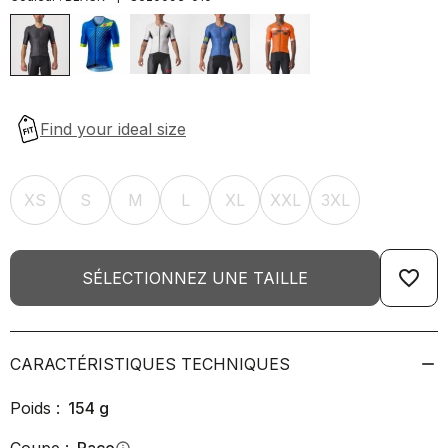
XS
S
M
L
XL
XXL
3XL
favorite_border
SÉLECTIONNEZ UNE TAILLE
CARACTÉRISTIQUES TECHNIQUES
Poids :
154
g