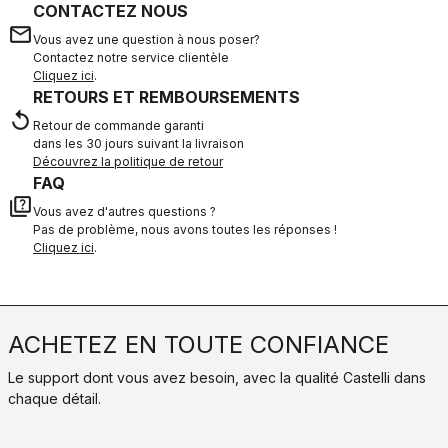
CONTACTEZ NOUS
email
Vous avez une question à nous poser?
Contactez notre service clientèle
Cliquez ici
.
RETOURS ET REMBOURSEMENTS
replay
Retour de commande garanti
dans les 30 jours suivant la livraison
Découvrez la politique de retour
FAQ
quiz
Vous avez d'autres questions ?
Pas de problème, nous avons toutes les réponses !
Cliquez ici
.
ACHETEZ EN TOUTE CONFIANCE
Le support dont vous avez besoin, avec la qualité Castelli dans
chaque détail.