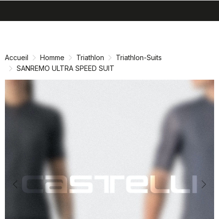
search
menu
shopping_cart
Passer
Passer
au
à
contenu
la
Accueil
Homme
Triathlon
Triathlon-Suits
directement
navigation
SANREMO ULTRA SPEED SUIT
directement
Previous
Nex