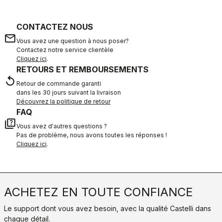
CONTACTEZ NOUS
email
Vous avez une question à nous poser?
Contactez notre service clientèle
Cliquez ici
.
RETOURS ET REMBOURSEMENTS
replay
Retour de commande garanti
dans les 30 jours suivant la livraison
Découvrez la politique de retour
FAQ
quiz
Vous avez d'autres questions ?
Pas de problème, nous avons toutes les réponses !
Cliquez ici
.
ACHETEZ EN TOUTE CONFIANCE
Le support dont vous avez besoin, avec la qualité Castelli dans
chaque détail.