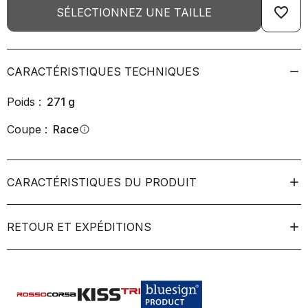
favorite_border
SÉLECTIONNEZ UNE TAILLE
CARACTÉRISTIQUES TECHNIQUES
Poids :
271
g
Coupe :
Race
info
CARACTÉRISTIQUES DU PRODUIT
RETOUR ET EXPÉDITIONS