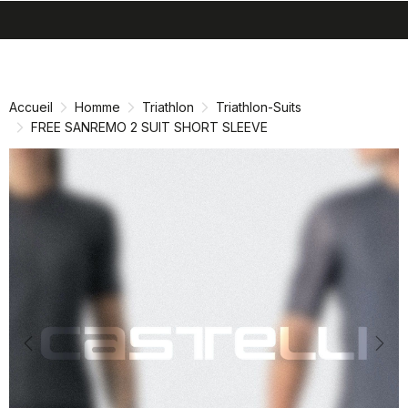
search
menu
shopping_cart
Passer
Passer
au
à
contenu
la
Accueil
Homme
Triathlon
Triathlon-Suits
directement
navigation
FREE SANREMO 2 SUIT SHORT SLEEVE
directement
Previous
Nex