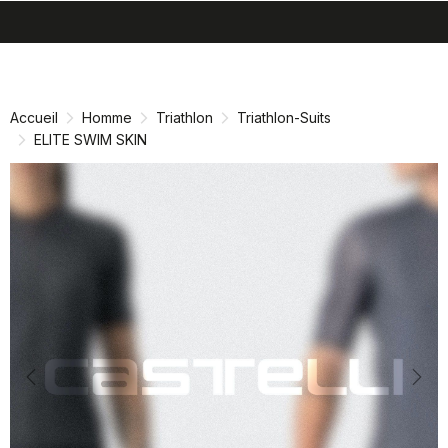
search
menu
shopping_cart
Passer
Passer
au
à
contenu
la
Accueil
Homme
Triathlon
Triathlon-Suits
directement
navigation
ELITE SWIM SKIN
directement
Previous
Nex