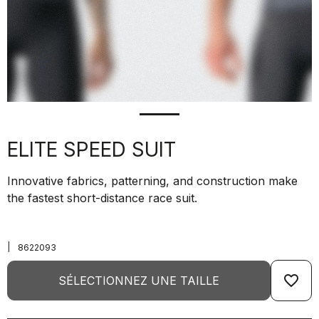
ELITE SPEED SUIT
Innovative fabrics, patterning, and construction make
the fastest short-distance race suit.
|
8622093
favorite_border
SÉLECTIONNEZ UNE TAILLE