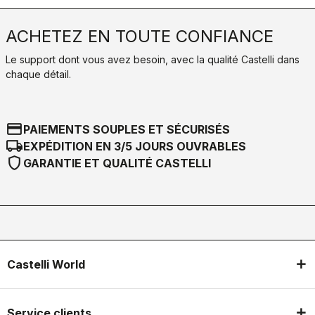
ACHETEZ EN TOUTE CONFIANCE
Le support dont vous avez besoin, avec la qualité Castelli dans
chaque détail.
credit_card
PAIEMENTS SOUPLES ET SÉCURISÉS
local_shipping
EXPÉDITION EN 3/5 JOURS OUVRABLES
shield
GARANTIE ET QUALITÉ CASTELLI
Castelli World
Service clients