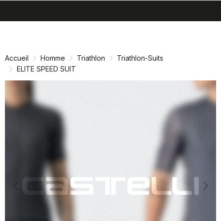
search
menu
shopping_cart
Passer
Passer
au
à
contenu
la
Accueil
Homme
Triathlon
Triathlon-Suits
directement
navigation
ELITE SPEED SUIT
directement
Previous
Nex