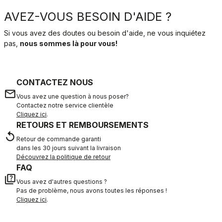
AVEZ-VOUS BESOIN D'AIDE ?
Si vous avez des doutes ou besoin d'aide, ne vous inquiétez
pas,
nous sommes là pour vous!
CONTACTEZ NOUS
email
Vous avez une question à nous poser?
Contactez notre service clientèle
Cliquez ici
.
RETOURS ET REMBOURSEMENTS
replay
Retour de commande garanti
dans les 30 jours suivant la livraison
Découvrez la politique de retour
FAQ
quiz
Vous avez d'autres questions ?
Pas de problème, nous avons toutes les réponses !
Cliquez ici
.