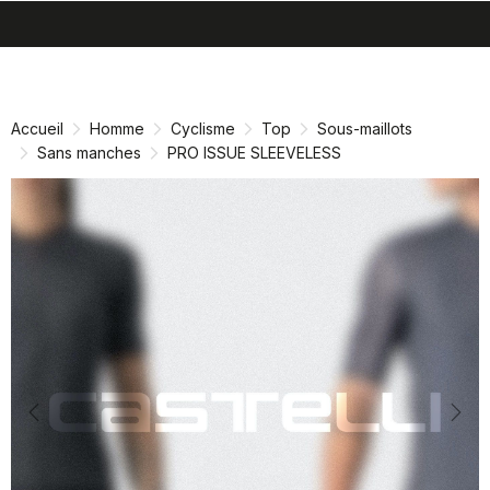
search
menu
shopping_cart
Passer
Passer
au
à
contenu
la
Accueil
Homme
Cyclisme
Top
Sous-maillots
directement
navigation
Sans manches
PRO ISSUE SLEEVELESS
directement
Previous
Nex