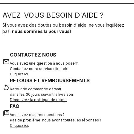
AVEZ-VOUS BESOIN D'AIDE ?
Si vous avez des doutes ou besoin d'aide, ne vous inquiétez
pas,
nous sommes là pour vous!
CONTACTEZ NOUS
email
Vous avez une question à nous poser?
Contactez notre service clientèle
Cliquez ici
.
RETOURS ET REMBOURSEMENTS
replay
Retour de commande garanti
dans les 30 jours suivant la livraison
Découvrez la politique de retour
FAQ
quiz
Vous avez d'autres questions ?
Pas de problème, nous avons toutes les réponses !
Cliquez ici
.