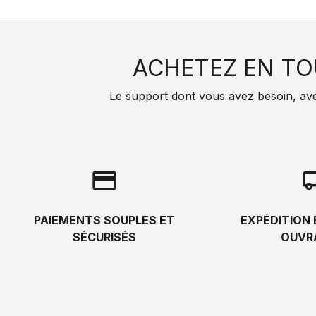
ACHETEZ EN TO
Le support dont vous avez besoin, avec 
credit_card
local_s
PAIEMENTS SOUPLES ET
EXPÉDITION 
SÉCURISÉS
OUVR