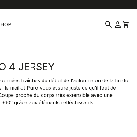
location_on
language
vice clientèle
Trouver un magasin
Français
|
France
search
person
shopping_cart
SHOP
O 4 JERSEY
journées fraîches du début de l’automne ou de la fin du
, le maillot Puro vous assure juste ce qu’il faut de
 Coupe proche du corps très extensible avec une
é à 360° grâce aux éléments réfléchissants.