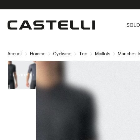
Passer
Passer
au
à
SOLD
contenu
la
directement
navigation
directement
Accueil
Homme
Cyclisme
Top
Maillots
Manches l