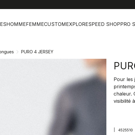
help
Ser
ES
HOMME
FEMME
CUSTOM
EXPLORE
SPEED SHOP
PRO 
ongues
PURO 4 JERSEY
PUR
Pour les 
printemps
chaleur.
visibilit
|
4525510