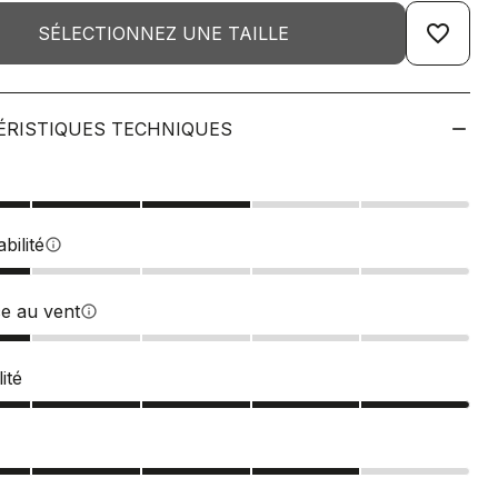
favorite_border
SÉLECTIONNEZ UNE TAILLE
ÉRISTIQUES TECHNIQUES
bilité
info
ce au vent
info
ité