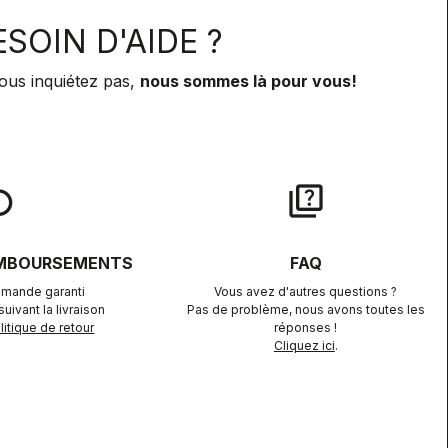
SOIN D'AIDE ?
ous inquiétez pas,
nous sommes là pour vous!
lay
quiz
EMBOURSEMENTS
FAQ
mande garanti
Vous avez d'autres questions ?
uivant la livraison
Pas de problème, nous avons toutes les
itique de retour
réponses !
Cliquez ici
.