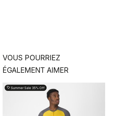
VOUS POURRIEZ
ÉGALEMENT AIMER
sell
Summer Sale 35% Off