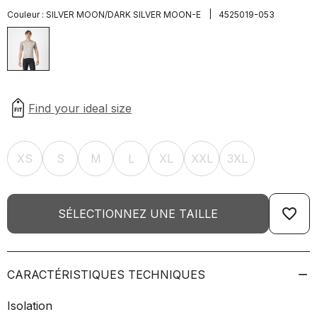
|
Couleur :
SILVER MOON/DARK SILVER MOON-E
4525019-053
XS
S
M
L
XL
XXL
3XL
favorite_border
SÉLECTIONNEZ UNE TAILLE
CARACTÉRISTIQUES TECHNIQUES
Isolation