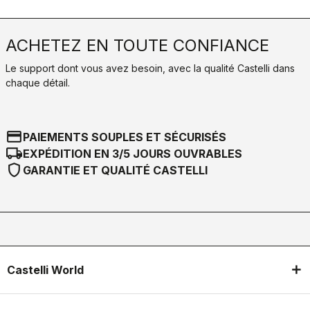
ACHETEZ EN TOUTE CONFIANCE
Le support dont vous avez besoin, avec la qualité Castelli dans
chaque détail.
credit_card
PAIEMENTS SOUPLES ET SÉCURISÉS
local_shipping
EXPÉDITION EN 3/5 JOURS OUVRABLES
shield
GARANTIE ET QUALITÉ CASTELLI
Castelli World