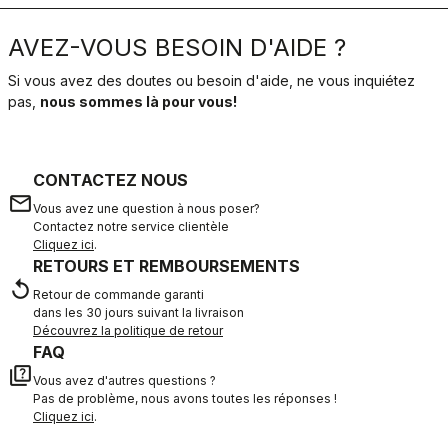
AVEZ-VOUS BESOIN D'AIDE ?
Si vous avez des doutes ou besoin d'aide, ne vous inquiétez
pas,
nous sommes là pour vous!
CONTACTEZ NOUS
email
Vous avez une question à nous poser?
Contactez notre service clientèle
Cliquez ici
.
RETOURS ET REMBOURSEMENTS
replay
Retour de commande garanti
dans les 30 jours suivant la livraison
Découvrez la politique de retour
FAQ
quiz
Vous avez d'autres questions ?
Pas de problème, nous avons toutes les réponses !
Cliquez ici
.