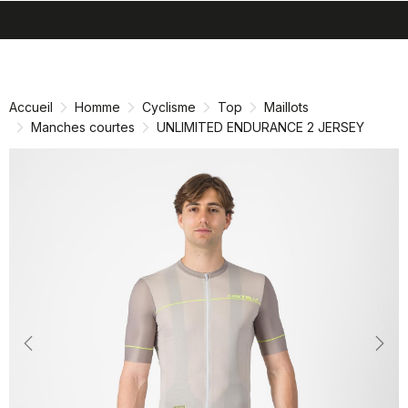
search
menu
shopping_cart
Passer
Passer
au
à
contenu
la
Accueil
Homme
Cyclisme
Top
Maillots
directement
navigation
Manches courtes
UNLIMITED ENDURANCE 2 JERSEY
directement
Previous
Nex