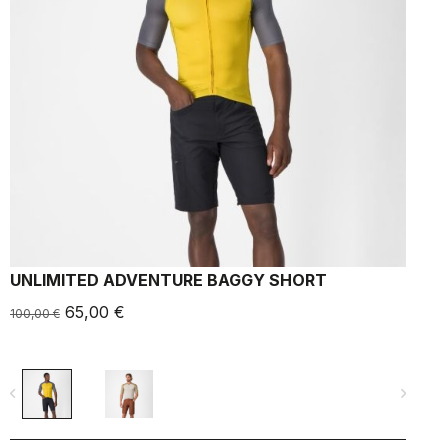
UNLIMITED ADVENTURE BAGGY SHORT
65,00 €
100,00 €
1
navigate_before
navigate_next
navigate_befo