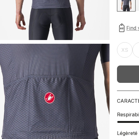
XS
CARACT
Respirabil
Légèreté