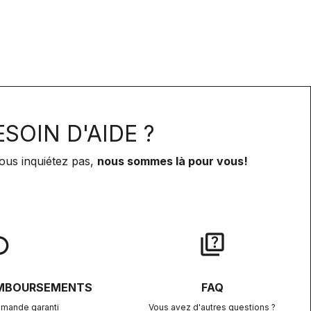
SOIN D'AIDE ?
ous inquiétez pas,
nous sommes là pour vous!
lay
quiz
EMBOURSEMENTS
FAQ
mande garanti
Vous avez d'autres questions ?