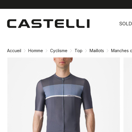
Passer
Passer
au
à
SOLD
contenu
la
directement
navigation
directement
Accueil
Homme
Cyclisme
Top
Maillots
Manches c