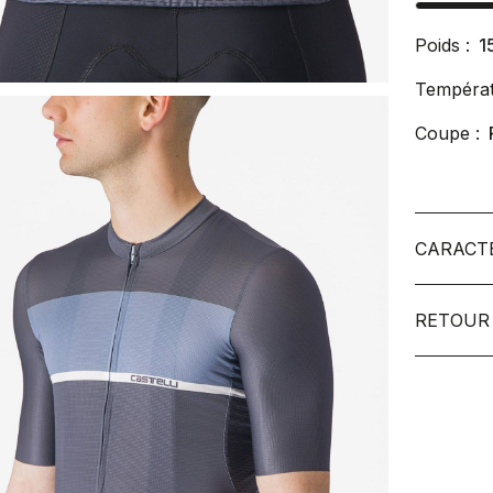
Poids :
1
Températ
Coupe :
CARACT
RETOUR 