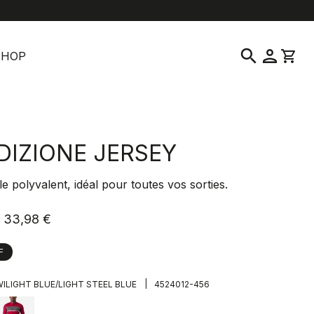
location_on
language
vice clientèle
Trouver un magasin
Français
|
France
search
person
shopping_cart
SHOP
DIZIONE JERSEY
 polyvalent, idéal pour toutes vos sorties.
33,98 €
F
|
ILIGHT BLUE/LIGHT STEEL BLUE
4524012-456