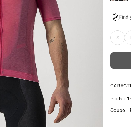
S
CARACT
Poids :
1
Coupe :