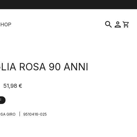
location_on
language
vice clientèle
Trouver un magasin
Français
|
France
search
person
shopping_cart
SHOP
LIA ROSA 90 ANNI
51,98 €
F
|
SA GIRO
9510416-025