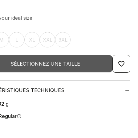
M
L
XL
XXL
3XL
favorite_border
SÉLECTIONNEZ UNE TAILLE
ÉRISTIQUES TECHNIQUES
62
g
Regular
info