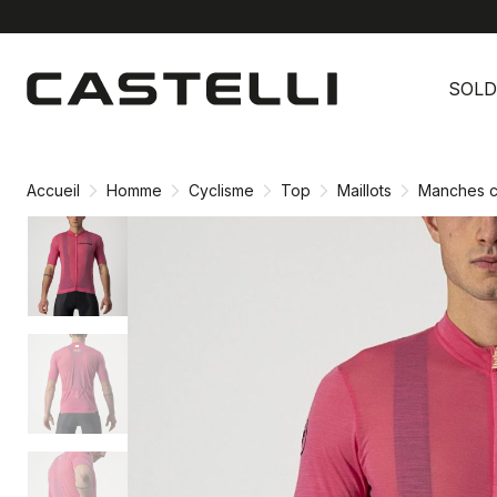
Passer
Passer
au
à
SOLD
contenu
la
directement
navigation
directement
Accueil
Homme
Cyclisme
Top
Maillots
Manches c