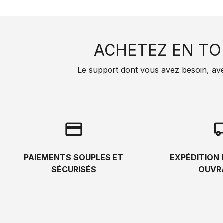
ACHETEZ EN TO
Le support dont vous avez besoin, avec 
credit_card
local_s
PAIEMENTS SOUPLES ET
EXPÉDITION 
SÉCURISÉS
OUVR