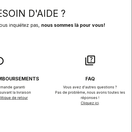
SOIN D'AIDE ?
ous inquiétez pas,
nous sommes là pour vous!
lay
quiz
EMBOURSEMENTS
FAQ
mande garanti
Vous avez d'autres questions ?
uivant la livraison
Pas de problème, nous avons toutes les
itique de retour
réponses !
Cliquez ici
.