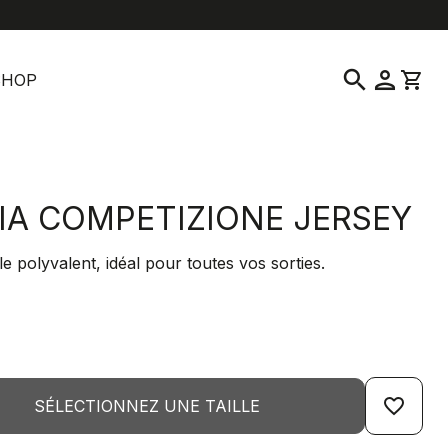
location_on
language
vice clientèle
Trouver un magasin
Français
|
France
search
person
shopping_cart
SHOP
LIA COMPETIZIONE JERSEY
 polyvalent, idéal pour toutes vos sorties.
favorite_border
SÉLECTIONNEZ UNE TAILLE