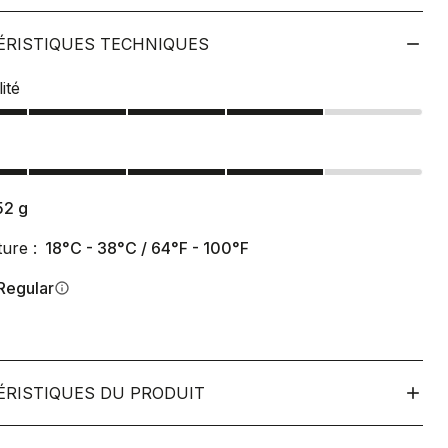
ÉRISTIQUES TECHNIQUES
ité
52
g
ure :
18°C - 38°C / 64°F - 100°F
Regular
info
ÉRISTIQUES DU PRODUIT