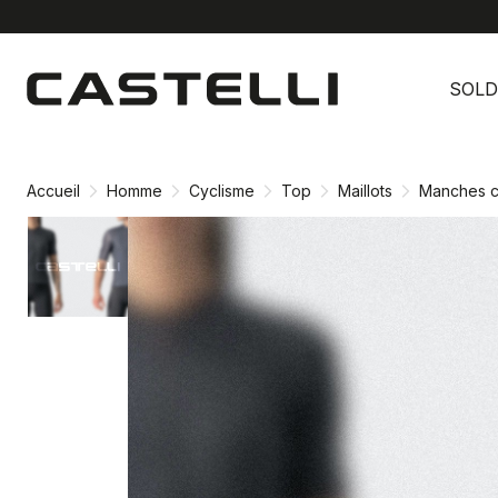
Passer
Passer
au
à
SOLD
contenu
la
directement
navigation
directement
Accueil
Homme
Cyclisme
Top
Maillots
Manches c