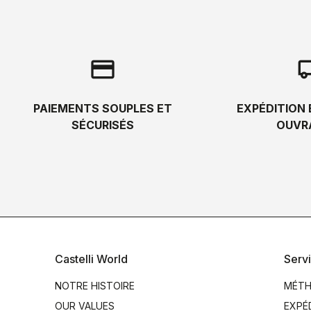
credit_card
local_s
PAIEMENTS SOUPLES ET
EXPÉDITION 
SÉCURISÉS
OUVR
Castelli World
Servi
NOTRE HISTOIRE
MÉTH
OUR VALUES
EXPÉ