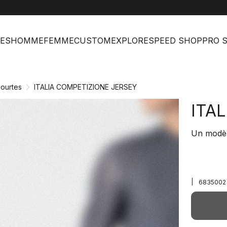
help
Ser
ES
HOMME
FEMME
CUSTOM
EXPLORE
SPEED SHOP
PRO 
ourtes
ITALIA COMPETIZIONE JERSEY
ITA
Un modèle
|
6835002