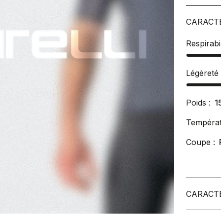
CARACT
Respirabil
Légèreté
Poids :
1
Températ
Coupe :
CARACT