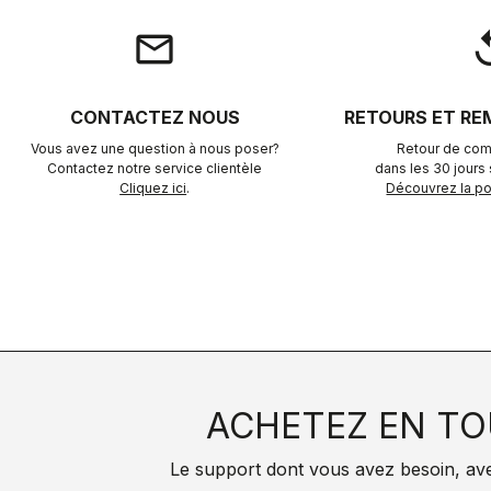
email
rep
CONTACTEZ NOUS
RETOURS ET R
Vous avez une question à nous poser?
Retour de com
Contactez notre service clientèle
dans les 30 jours s
Cliquez ici
.
Découvrez la pol
ACHETEZ EN TO
Le support dont vous avez besoin, avec 