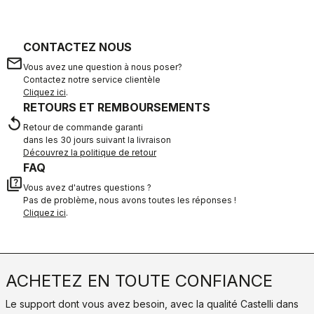
CONTACTEZ NOUS
email
Vous avez une question à nous poser?
Contactez notre service clientèle
Cliquez ici
.
RETOURS ET REMBOURSEMENTS
replay
Retour de commande garanti
dans les 30 jours suivant la livraison
Découvrez la politique de retour
FAQ
quiz
Vous avez d'autres questions ?
Pas de problème, nous avons toutes les réponses !
Cliquez ici
.
ACHETEZ EN TOUTE CONFIANCE
Le support dont vous avez besoin, avec la qualité Castelli dans