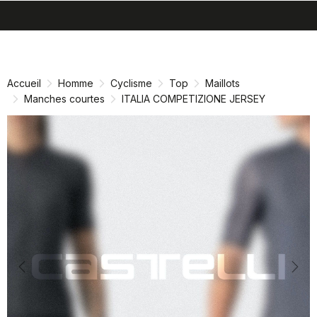
search
menu
shopping_cart
Passer
Passer
au
à
contenu
la
Accueil
Homme
Cyclisme
Top
Maillots
directement
navigation
Manches courtes
ITALIA COMPETIZIONE JERSEY
directement
Previous
Nex