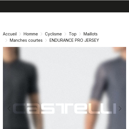
search
menu
shopping_cart
Passer
Passer
au
à
contenu
la
Accueil
Homme
Cyclisme
Top
Maillots
directement
navigation
Manches courtes
ENDURANCE PRO JERSEY
directement
Previous
Nex