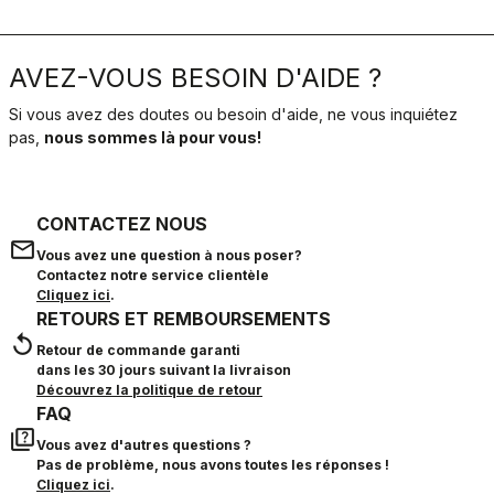
AVEZ-VOUS BESOIN D'AIDE ?
Si vous avez des doutes ou besoin d'aide, ne vous inquiétez
pas,
nous sommes là pour vous!
CONTACTEZ NOUS
email
Vous avez une question à nous poser?
Contactez notre service clientèle
Cliquez ici
.
RETOURS ET REMBOURSEMENTS
replay
Retour de commande garanti
dans les 30 jours suivant la livraison
Découvrez la politique de retour
FAQ
quiz
Vous avez d'autres questions ?
Pas de problème, nous avons toutes les réponses !
Cliquez ici
.