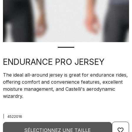
ENDURANCE PRO JERSEY
The ideal all-around jersey is great for endurance rides,
offering comfort and convenience features, excellent
moisture management, and Castelli's aerodynamic
wizardry.
|
4522016
favorite_border
SÉLECTIONNEZ UNE TAILLE