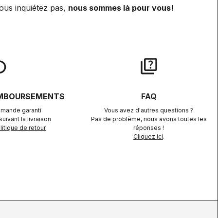
ous inquiétez pas,
nous sommes là pour vous!
lay
quiz
EMBOURSEMENTS
FAQ
mande garanti
Vous avez d'autres questions ?
uivant la livraison
Pas de problème, nous avons toutes les
itique de retour
réponses !
Cliquez ici
.