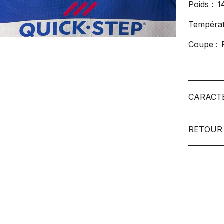
Poids :
1
Températ
Coupe :
CARACT
RETOUR 