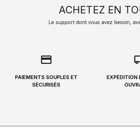
ACHETEZ EN TO
Le support dont vous avez besoin, avec 
credit_card
local_s
PAIEMENTS SOUPLES ET
EXPÉDITION 
SÉCURISÉS
OUVR