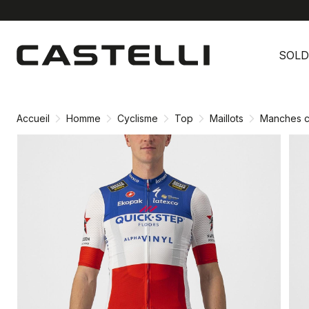
Passer
Passer
au
à
SOLD
contenu
la
directement
navigation
directement
Accueil
Homme
Cyclisme
Top
Maillots
Manches c