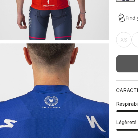
XS
CARACT
Respirabil
Légèreté