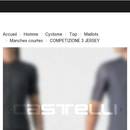
search
menu
shopping_cart
Passer
Passer
au
à
contenu
la
Accueil
Homme
Cyclisme
Top
Maillots
directement
navigation
Manches courtes
COMPETIZIONE 3 JERSEY
directement
Previous
Nex