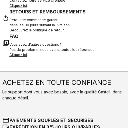
Contactez notre service clientèle
Cliquez ici
.
RETOURS ET REMBOURSEMENTS
replay
Retour de commande garanti
dans les 30 jours suivant la livraison
Découvrez la politique de retour
FAQ
quiz
Vous avez d'autres questions ?
Pas de problème, nous avons toutes les réponses !
Cliquez ici
.
ACHETEZ EN TOUTE CONFIANCE
Le support dont vous avez besoin, avec la qualité Castelli dans
chaque détail.
credit_card
PAIEMENTS SOUPLES ET SÉCURISÉS
local_shipping
EXPÉDITION EN 3/5 JOURS OUVRABLES