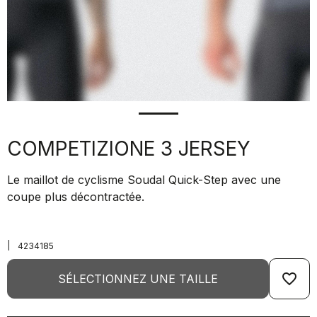
COMPETIZIONE 3 JERSEY
Le maillot de cyclisme Soudal Quick-Step avec une
coupe plus décontractée.
|
4234185
favorite_border
SÉLECTIONNEZ UNE TAILLE