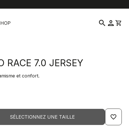
location_on
language
vice clientèle
Trouver un magasin
Français
|
France
search
person
shopping_cart
SHOP
O RACE 7.0 JERSEY
misme et confort.
favorite_border
SÉLECTIONNEZ UNE TAILLE