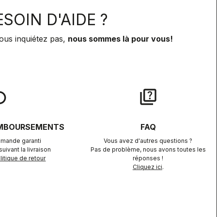
SOIN D'AIDE ?
ous inquiétez pas,
nous sommes là pour vous!
lay
quiz
EMBOURSEMENTS
FAQ
mande garanti
Vous avez d'autres questions ?
uivant la livraison
Pas de problème, nous avons toutes les
itique de retour
réponses !
Cliquez ici
.