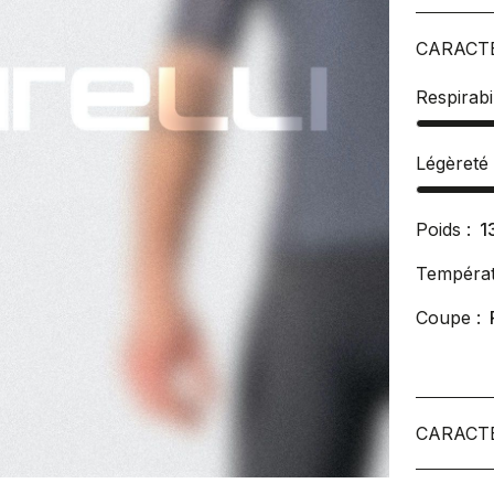
CARACT
Respirabil
Légèreté
Poids :
1
Températ
Coupe :
CARACT