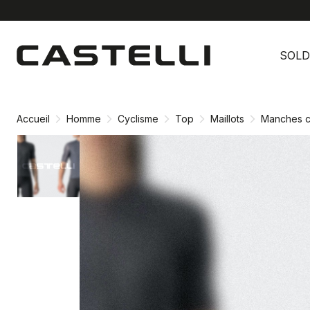
Passer
Passer
au
à
SOLD
contenu
la
directement
navigation
directement
Accueil
Homme
Cyclisme
Top
Maillots
Manches c