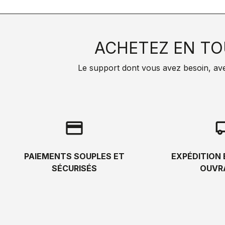
ACHETEZ EN TO
Le support dont vous avez besoin, avec 
credit_card
local_s
PAIEMENTS SOUPLES ET
EXPÉDITION 
SÉCURISÉS
OUVR