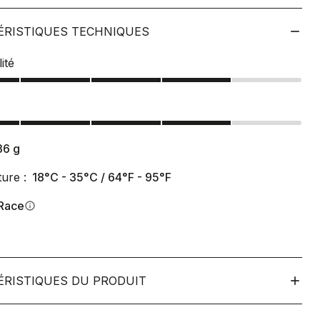
ÉRISTIQUES TECHNIQUES
ité
36
g
ure :
18°C - 35°C / 64°F - 95°F
Race
info
ÉRISTIQUES DU PRODUIT