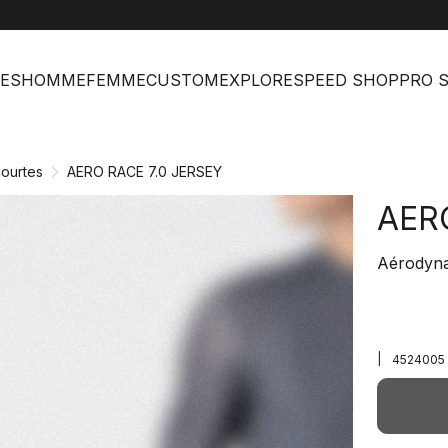
help
Ser
ES
HOMME
FEMME
CUSTOM
EXPLORE
SPEED SHOP
PRO 
ourtes
AERO RACE 7.0 JERSEY
AER
Aérodyna
|
4524005