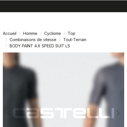
search
menu
shopping_cart
Passer
Passer
au
à
contenu
la
Accueil
Homme
Cyclisme
Top
directement
navigation
Combinaisons de vitesse
Tout-Terrain
directement
BODY PAINT 4.X SPEED SUIT LS
Previous
Nex