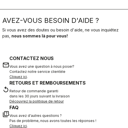
AVEZ-VOUS BESOIN D'AIDE ?
Si vous avez des doutes ou besoin d'aide, ne vous inquiétez
pas,
nous sommes là pour vous!
CONTACTEZ NOUS
email
Vous avez une question à nous poser?
Contactez notre service clientèle
Cliquez ici
.
RETOURS ET REMBOURSEMENTS
replay
Retour de commande garanti
dans les 30 jours suivant la livraison
Découvrez la politique de retour
FAQ
quiz
Vous avez d'autres questions ?
Pas de problème, nous avons toutes les réponses !
Cliquez ici
.