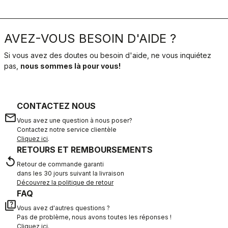
AVEZ-VOUS BESOIN D'AIDE ?
Si vous avez des doutes ou besoin d'aide, ne vous inquiétez
pas,
nous sommes là pour vous!
CONTACTEZ NOUS
email
Vous avez une question à nous poser?
Contactez notre service clientèle
Cliquez ici
.
RETOURS ET REMBOURSEMENTS
replay
Retour de commande garanti
dans les 30 jours suivant la livraison
Découvrez la politique de retour
FAQ
quiz
Vous avez d'autres questions ?
Pas de problème, nous avons toutes les réponses !
Cliquez ici
.