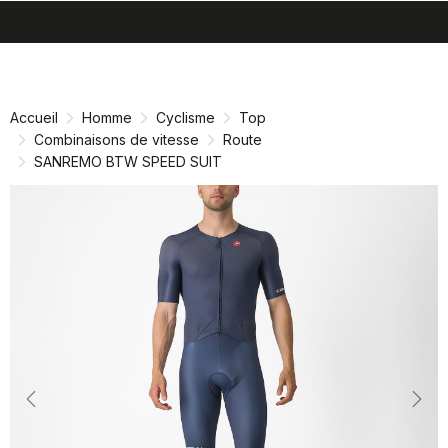
search
menu
shopping_cart
Passer
Passer
au
à
contenu
la
Accueil
Homme
Cyclisme
Top
directement
navigation
Combinaisons de vitesse
Route
directement
SANREMO BTW SPEED SUIT
Previous
Nex