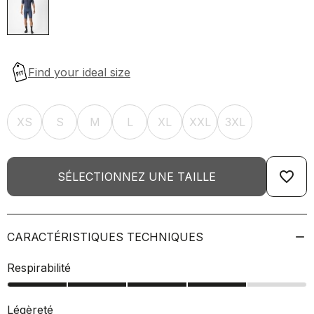
XS
S
M
L
XL
XXL
3XL
favorite_border
SÉLECTIONNEZ UNE TAILLE
CARACTÉRISTIQUES TECHNIQUES
Respirabilité
Légèreté