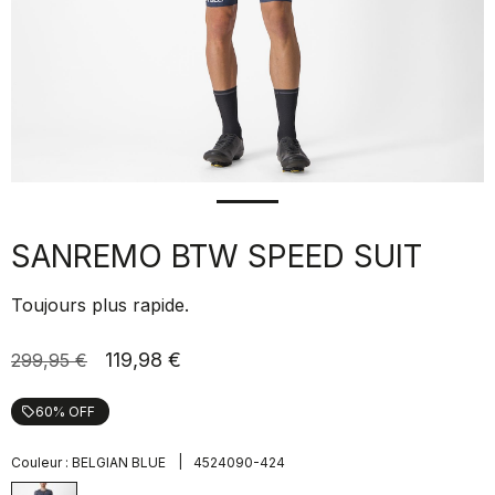
SANREMO BTW SPEED SUIT
Toujours plus rapide.
119,98 €
299,95 €
60% OFF
local_offer
|
Couleur :
BELGIAN BLUE
4524090-424