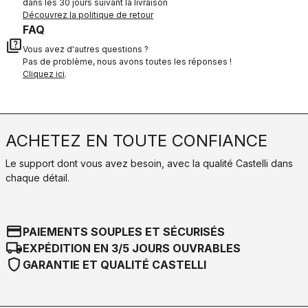
dans les 30 jours suivant la livraison
Découvrez la politique de retour
FAQ
quiz
Vous avez d'autres questions ?
Pas de problème, nous avons toutes les réponses !
Cliquez ici
.
ACHETEZ EN TOUTE CONFIANCE
Le support dont vous avez besoin, avec la qualité Castelli dans
chaque détail.
credit_card
PAIEMENTS SOUPLES ET SÉCURISÉS
local_shipping
EXPÉDITION EN 3/5 JOURS OUVRABLES
shield
GARANTIE ET QUALITÉ CASTELLI