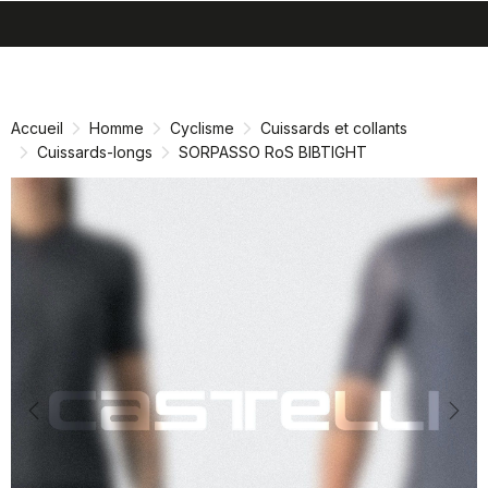
search
menu
shopping_cart
Passer
Passer
au
à
contenu
la
Accueil
Homme
Cyclisme
Cuissards et collants
directement
navigation
Cuissards-longs
SORPASSO RoS BIBTIGHT
directement
Previous
Nex