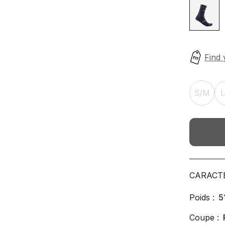
S/M
CARACT
Poids :
5
Coupe :