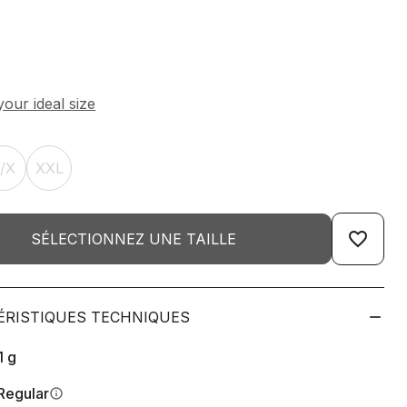
L/X
XXL
favorite_border
SÉLECTIONNEZ UNE TAILLE
ÉRISTIQUES TECHNIQUES
1
g
Regular
info