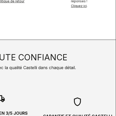
itique de retour
réponses !
Cliquez ici
.
UTE CONFIANCE
la qualité Castelli dans chaque détail.
hipping
shield
EN 3/5 JOURS