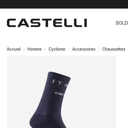
Passer
Passer
au
à
SOLD
contenu
la
directement
navigation
directement
Accueil
Homme
Cyclisme
Accessoires
Chaussettes