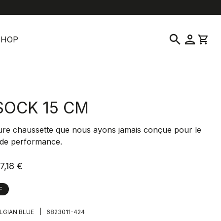
location_on
language
vice clientèle
Trouver un magasin
Français
|
France
search
person
shopping_cart
SHOP
 SOCK 15 CM
eure chaussette que nous ayons jamais conçue pour le
 de performance.
7,18 €
F
|
LGIAN BLUE
6823011-424