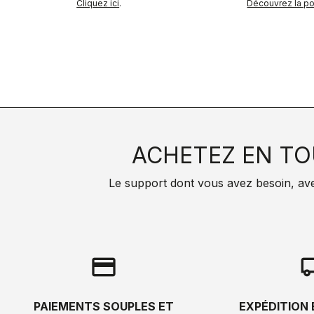
Cliquez ici
.
Découvrez la pol
ACHETEZ EN TO
Le support dont vous avez besoin, avec 
credit_card
local_s
PAIEMENTS SOUPLES ET
EXPÉDITION 