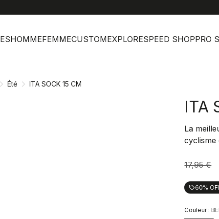
help
Ser
ES
HOMME
FEMME
CUSTOM
EXPLORE
SPEED SHOP
PRO 
Été
ITA SOCK 15 CM
ITA
La meill
cyclisme
17,95 €
60% OF
local_offer
Couleur :
BE