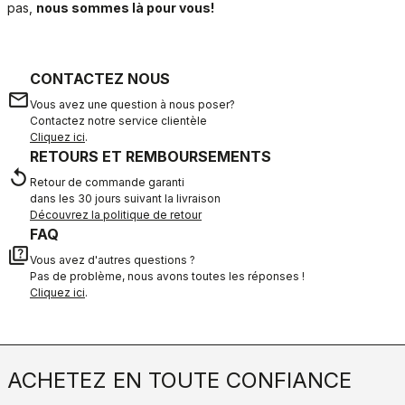
pas,
nous sommes là pour vous!
CONTACTEZ NOUS
email
Vous avez une question à nous poser?
Contactez notre service clientèle
Cliquez ici
.
RETOURS ET REMBOURSEMENTS
replay
Retour de commande garanti
dans les 30 jours suivant la livraison
Découvrez la politique de retour
FAQ
quiz
Vous avez d'autres questions ?
Pas de problème, nous avons toutes les réponses !
Cliquez ici
.
ACHETEZ EN TOUTE CONFIANCE