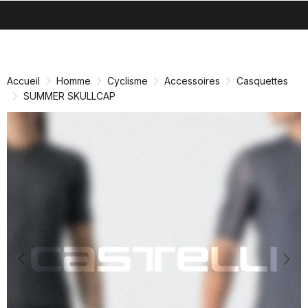
search
menu
shopping_cart
Passer
Passer
au
à
contenu
la
Accueil
Homme
Cyclisme
Accessoires
Casquettes
directement
navigation
SUMMER SKULLCAP
directement
Previous
Nex