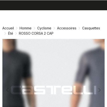
search
menu
shopping_cart
Passer
Passer
au
à
contenu
la
Accueil
Homme
Cyclisme
Accessoires
Casquettes
directement
navigation
Été
ROSSO CORSA 2 CAP
directement
Previous
Nex