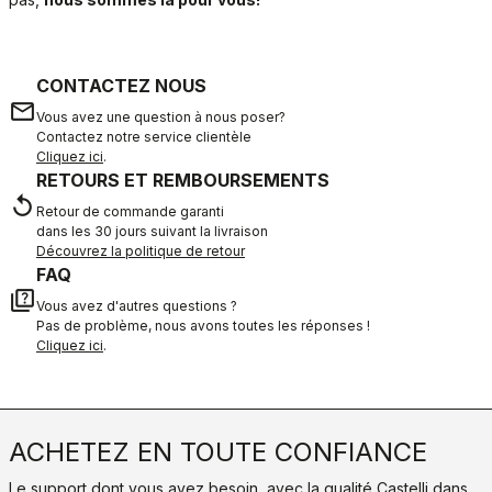
CONTACTEZ NOUS
email
Vous avez une question à nous poser?
Contactez notre service clientèle
Cliquez ici
.
RETOURS ET REMBOURSEMENTS
replay
Retour de commande garanti
dans les 30 jours suivant la livraison
Découvrez la politique de retour
FAQ
quiz
Vous avez d'autres questions ?
Pas de problème, nous avons toutes les réponses !
Cliquez ici
.
ACHETEZ EN TOUTE CONFIANCE
Le support dont vous avez besoin, avec la qualité Castelli dans