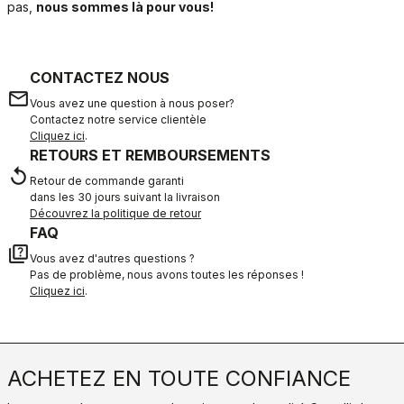
pas,
nous sommes là pour vous!
CONTACTEZ NOUS
email
Vous avez une question à nous poser?
Contactez notre service clientèle
Cliquez ici
.
RETOURS ET REMBOURSEMENTS
replay
Retour de commande garanti
dans les 30 jours suivant la livraison
Découvrez la politique de retour
FAQ
quiz
Vous avez d'autres questions ?
Pas de problème, nous avons toutes les réponses !
Cliquez ici
.
ACHETEZ EN TOUTE CONFIANCE