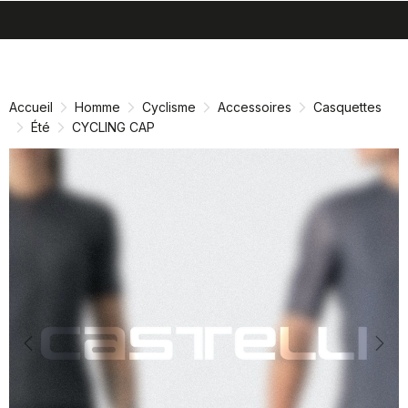
search
menu
shopping_cart
Passer
Passer
au
à
contenu
la
Accueil
Homme
Cyclisme
Accessoires
Casquettes
directement
navigation
Été
CYCLING CAP
directement
Previous
Nex