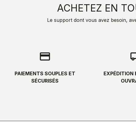
ACHETEZ EN TO
Le support dont vous avez besoin, avec 
credit_card
local_s
PAIEMENTS SOUPLES ET
EXPÉDITION 
SÉCURISÉS
OUVR