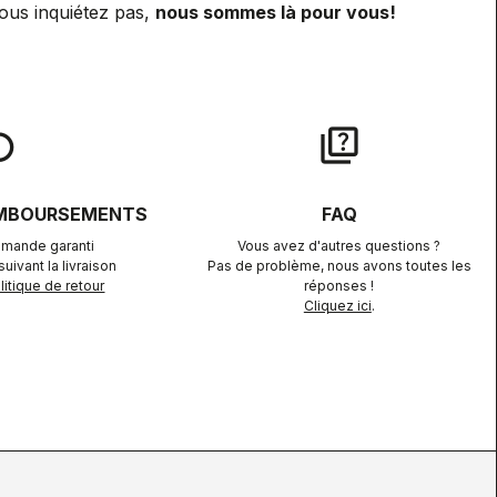
ous inquiétez pas,
nous sommes là pour vous!
lay
quiz
EMBOURSEMENTS
FAQ
mande garanti
Vous avez d'autres questions ?
uivant la livraison
Pas de problème, nous avons toutes les
itique de retour
réponses !
Cliquez ici
.