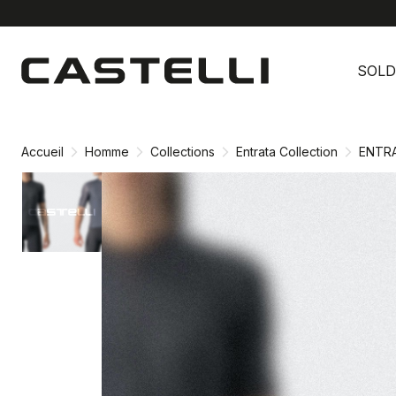
Passer
Passer
au
à
SOLD
contenu
la
directement
navigation
directement
Accueil
Homme
Collections
Entrata Collection
ENTR