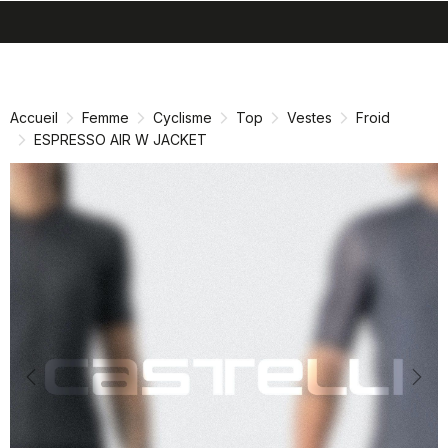
search
menu
shopping_cart
Passer
Passer
au
à
contenu
la
Accueil
Femme
Cyclisme
Top
Vestes
Froid
directement
navigation
ESPRESSO AIR W JACKET
directement
Previous
Nex