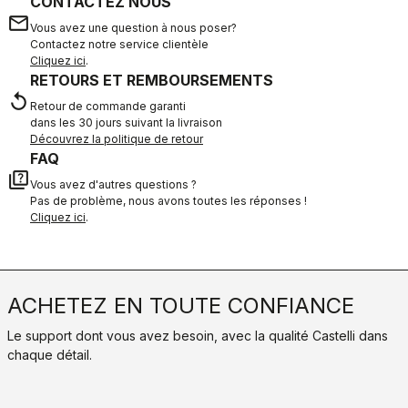
CONTACTEZ NOUS
email
Vous avez une question à nous poser?
Contactez notre service clientèle
Cliquez ici
.
RETOURS ET REMBOURSEMENTS
replay
Retour de commande garanti
dans les 30 jours suivant la livraison
Découvrez la politique de retour
FAQ
quiz
Vous avez d'autres questions ?
Pas de problème, nous avons toutes les réponses !
Cliquez ici
.
ACHETEZ EN TOUTE CONFIANCE
Le support dont vous avez besoin, avec la qualité Castelli dans
chaque détail.