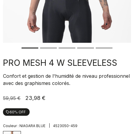
PRO MESH 4 W SLEEVELESS
Confort et gestion de l'humidité de niveau professionnel
avec des graphismes colorés.
23,98 €
59,95 €
60% OFF
local_offer
|
Couleur :
NIAGARA BLUE
4523050-459