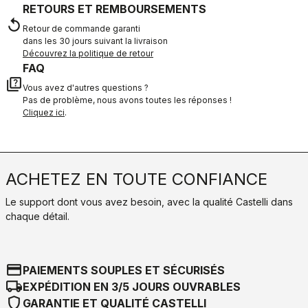
RETOURS ET REMBOURSEMENTS
replay
Retour de commande garanti
dans les 30 jours suivant la livraison
Découvrez la politique de retour
FAQ
quiz
Vous avez d'autres questions ?
Pas de problème, nous avons toutes les réponses !
Cliquez ici
.
ACHETEZ EN TOUTE CONFIANCE
Le support dont vous avez besoin, avec la qualité Castelli dans
chaque détail.
credit_card
PAIEMENTS SOUPLES ET SÉCURISÉS
local_shipping
EXPÉDITION EN 3/5 JOURS OUVRABLES
shield
GARANTIE ET QUALITÉ CASTELLI