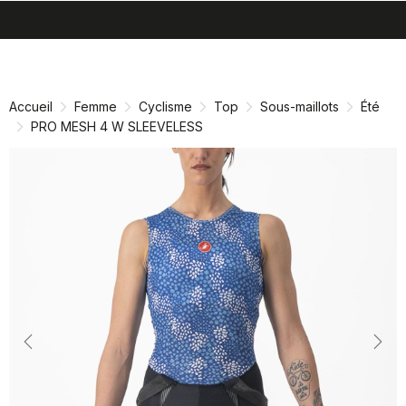
search
menu
shopping_cart
Passer
Passer
au
à
contenu
la
Accueil
Femme
Cyclisme
Top
Sous-maillots
Été
directement
navigation
PRO MESH 4 W SLEEVELESS
directement
Previous
Nex