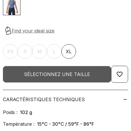
XS
S
M
L
XL
favorite_border
SÉLECTIONNEZ UNE TAILLE
CARACTÉRISTIQUES TECHNIQUES
Poids :
102
g
Température :
15°C - 30°C / 59°F - 86°F