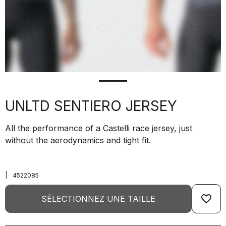
UNLTD SENTIERO JERSEY
All the performance of a Castelli race jersey, just
without the aerodynamics and tight fit.
|
4522085
favorite_border
SÉLECTIONNEZ UNE TAILLE