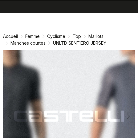
search
menu
shopping_cart
Passer
Passer
au
à
contenu
la
Accueil
Femme
Cyclisme
Top
Maillots
directement
navigation
Manches courtes
UNLTD SENTIERO JERSEY
directement
Previous
Nex