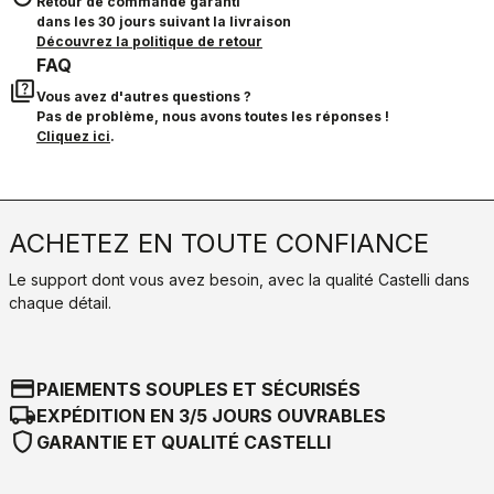
Retour de commande garanti
dans les 30 jours suivant la livraison
Découvrez la politique de retour
FAQ
quiz
Vous avez d'autres questions ?
Pas de problème, nous avons toutes les réponses !
Cliquez ici
.
ACHETEZ EN TOUTE CONFIANCE
Le support dont vous avez besoin, avec la qualité Castelli dans
chaque détail.
credit_card
PAIEMENTS SOUPLES ET SÉCURISÉS
local_shipping
EXPÉDITION EN 3/5 JOURS OUVRABLES
shield
GARANTIE ET QUALITÉ CASTELLI