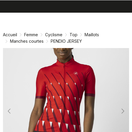
search
menu
shopping_cart
Passer
Passer
au
à
contenu
la
Accueil
Femme
Cyclisme
Top
Maillots
directement
navigation
Manches courtes
PENDIO JERSEY
directement
Previous
Nex