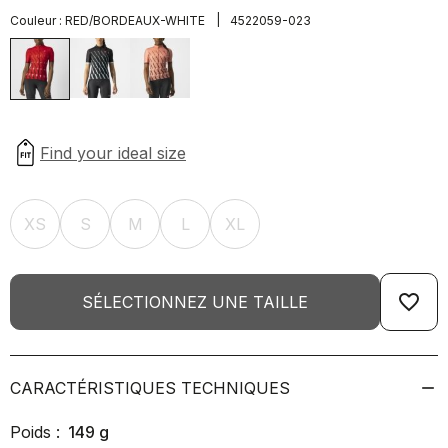
|
Couleur :
RED/BORDEAUX-WHITE
4522059-023
XS
S
M
L
XL
favorite_border
SÉLECTIONNEZ UNE TAILLE
CARACTÉRISTIQUES TECHNIQUES
Poids :
149
g