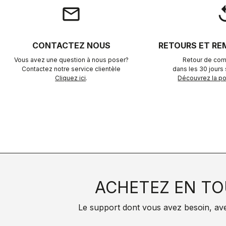
email
rep
CONTACTEZ NOUS
RETOURS ET R
Vous avez une question à nous poser?
Retour de com
Contactez notre service clientèle
dans les 30 jours s
Cliquez ici
.
Découvrez la pol
ACHETEZ EN TO
Le support dont vous avez besoin, avec 