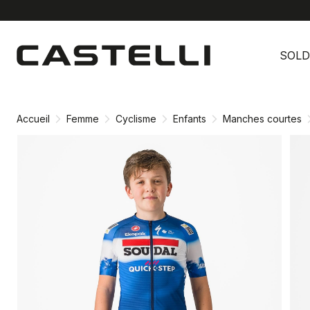
Passer
Passer
au
à
SOLD
contenu
la
directement
navigation
directement
Accueil
Femme
Cyclisme
Enfants
Manches courtes