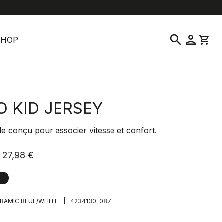
location_on
language
vice clientèle
Trouver un magasin
Français
|
France
search
person
shopping_cart
SHOP
O KID JERSEY
e conçu pour associer vitesse et confort.
27,98 €
F
|
RAMIC BLUE/WHITE
4234130-087