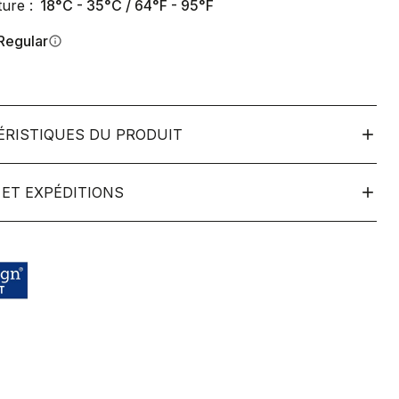
ure :
18°C - 35°C / 64°F - 95°F
Regular
info
ÉRISTIQUES DU PRODUIT
ET EXPÉDITIONS