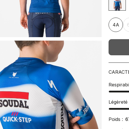
4A
CARACT
Respirabil
Légèreté
Poids :
6