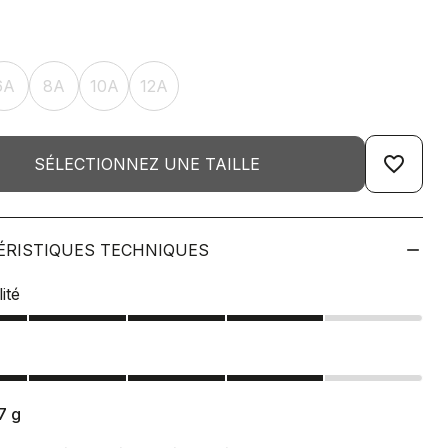
6A
8A
10A
12A
favorite_border
SÉLECTIONNEZ UNE TAILLE
ÉRISTIQUES TECHNIQUES
ité
7
g